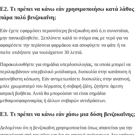
Ε2. Τι πρέπει να κάνω εάν χρησιμοποιήσω κατά λάθος
πάρα πολύ βενζοκαΐνη;
Εάν έχετε εφαρμόσει περισσότερη βενζοκαΐνη από ό,τι συνιστάται,
μην πανικοβληθείτε. Ξεπλύνετε καλά το στόμα σας με νερό για να
αφαιρέσετε την περίσσεια φαρμάκου και αποφύγετε να φάτε ή να
πιείτε οτιδήποτε για τουλάχιστον 30 λεπτά.
Παρακολουθήστε για σημάδια υπερδοσολογίας, τα οποία μπορεί να
περιλαμβάνουν υπερβολικό μούδιασμα, δυσκολία στην κατάποση ή
ασυνήθιστη κόπωση. Εάν αντιμετωπίσετε δυσκολίες στην αναπνοή,
μπλε χρωματισμό του δέρματος ή σοβαρή ζάλη, ζητήστε άμεση
ιατρική βοήθεια. Αυτά θα μπορούσαν να είναι σημάδια
μεθαιμοσφαιριναιμίας ή άλλων σοβαρών αντιδράσεων.
Ε3. Τι πρέπει να κάνω εάν χάσω μια δόση βενζοκαΐνης;
Δεδομένου ότι η βενζοκαΐνη χρησιμοποιείται όπως απαιτείται για την
ανακούφιση από τον πόνο και όχι σε τακτικό πρόγραμμα, δεν υπάρχει