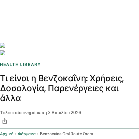
Benchmarks
Stories
FAQ
Sign up / Log in
HEALTH LIBRARY
Τι είναι η Βενζοκαΐνη: Χρήσεις,
Δοσολογία, Παρενέργειες και
άλλα
Τελευταία ενημέρωση
3 Απριλίου 2026
Αρχική
Φάρμακα
Benzocaine Oral Route Oromucosal Route