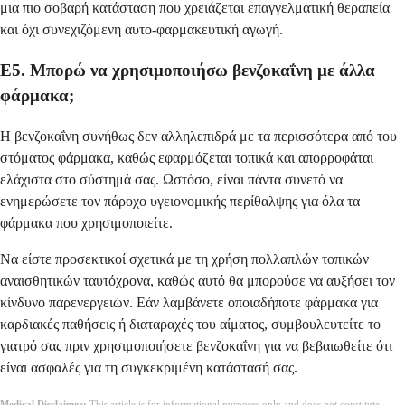
μια πιο σοβαρή κατάσταση που χρειάζεται επαγγελματική θεραπεία
και όχι συνεχιζόμενη αυτο-φαρμακευτική αγωγή.
Ε5. Μπορώ να χρησιμοποιήσω βενζοκαΐνη με άλλα
φάρμακα;
Η βενζοκαΐνη συνήθως δεν αλληλεπιδρά με τα περισσότερα από του
στόματος φάρμακα, καθώς εφαρμόζεται τοπικά και απορροφάται
ελάχιστα στο σύστημά σας. Ωστόσο, είναι πάντα συνετό να
ενημερώσετε τον πάροχο υγειονομικής περίθαλψης για όλα τα
φάρμακα που χρησιμοποιείτε.
Να είστε προσεκτικοί σχετικά με τη χρήση πολλαπλών τοπικών
αναισθητικών ταυτόχρονα, καθώς αυτό θα μπορούσε να αυξήσει τον
κίνδυνο παρενεργειών. Εάν λαμβάνετε οποιαδήποτε φάρμακα για
καρδιακές παθήσεις ή διαταραχές του αίματος, συμβουλευτείτε το
γιατρό σας πριν χρησιμοποιήσετε βενζοκαΐνη για να βεβαιωθείτε ότι
είναι ασφαλές για τη συγκεκριμένη κατάστασή σας.
Medical Disclaimer:
This article is for informational purposes only and does not constitute