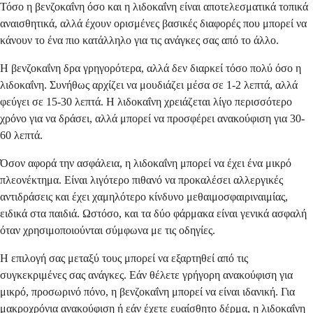
Τόσο η βενζοκαΐνη όσο και η λιδοκαΐνη είναι αποτελεσματικά τοπικά
αναισθητικά, αλλά έχουν ορισμένες βασικές διαφορές που μπορεί να
κάνουν το ένα πιο κατάλληλο για τις ανάγκες σας από το άλλο.
Η βενζοκαΐνη δρα γρηγορότερα, αλλά δεν διαρκεί τόσο πολύ όσο η
λιδοκαΐνη. Συνήθως αρχίζει να μουδιάζει μέσα σε 1-2 λεπτά, αλλά
φεύγει σε 15-30 λεπτά. Η λιδοκαΐνη χρειάζεται λίγο περισσότερο
χρόνο για να δράσει, αλλά μπορεί να προσφέρει ανακούφιση για 30-
60 λεπτά.
Όσον αφορά την ασφάλεια, η λιδοκαΐνη μπορεί να έχει ένα μικρό
πλεονέκτημα. Είναι λιγότερο πιθανό να προκαλέσει αλλεργικές
αντιδράσεις και έχει χαμηλότερο κίνδυνο μεθαιμοσφαιριναιμίας,
ειδικά στα παιδιά. Ωστόσο, και τα δύο φάρμακα είναι γενικά ασφαλή
όταν χρησιμοποιούνται σύμφωνα με τις οδηγίες.
Η επιλογή σας μεταξύ τους μπορεί να εξαρτηθεί από τις
συγκεκριμένες σας ανάγκες. Εάν θέλετε γρήγορη ανακούφιση για
μικρό, προσωρινό πόνο, η βενζοκαΐνη μπορεί να είναι ιδανική. Για
μακροχρόνια ανακούφιση ή εάν έχετε ευαίσθητο δέρμα, η λιδοκαΐνη