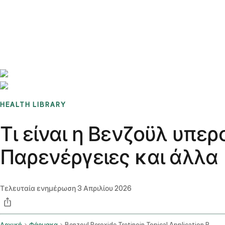
Benchmarks
Stories
FAQ
Sign up / Log in
HEALTH LIBRARY
Τι είναι η Βενζοϋλ υπερ
Παρενέργειες και άλλα
Τελευταία ενημέρωση
3 Απριλίου 2026
Αρχική
Φάρμακα
Benzoyl Peroxide Tretinoin Topical Application Route