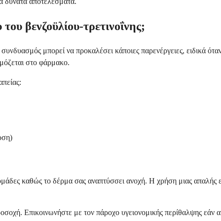
α δυνατά αποτελέσματα.
υ του βενζοϋλίου-τρετινοΐνης;
συνδυασμός μπορεί να προκαλέσει κάποιες παρενέργειες, ειδικά όταν ξ
ρμόζεται στο φάρμακο.
απείας:
ρση)
μάδες καθώς το δέρμα σας αναπτύσσει ανοχή. Η χρήση μιας απαλής ε
 προσοχή. Επικοινωνήστε με τον πάροχο υγειονομικής περίθαλψης εάν