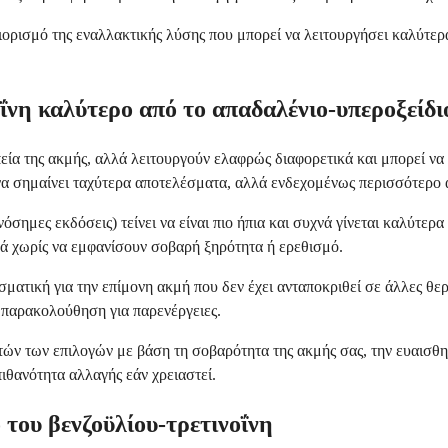
ορισμό της εναλλακτικής λύσης που μπορεί να λειτουργήσει καλύτερα
οΐνη καλύτερο από το απαδαλένιο-υπεροξείδι
πεία της ακμής, αλλά λειτουργούν ελαφρώς διαφορετικά και μπορεί να 
 να σημαίνει ταχύτερα αποτελέσματα, αλλά ενδεχομένως περισσότερο 
όσημες εκδόσεις) τείνει να είναι πιο ήπια και συχνά γίνεται καλύτε
νά χωρίς να εμφανίσουν σοβαρή ξηρότητα ή ερεθισμό.
λεσματική για την επίμονη ακμή που δεν έχει ανταποκριθεί σε άλλες
 παρακολούθηση για παρενέργειες.
ών των επιλογών με βάση τη σοβαρότητα της ακμής σας, την ευαισθησ
πιθανότητα αλλαγής εάν χρειαστεί.
 του βενζοϋλίου-τρετινοΐνη