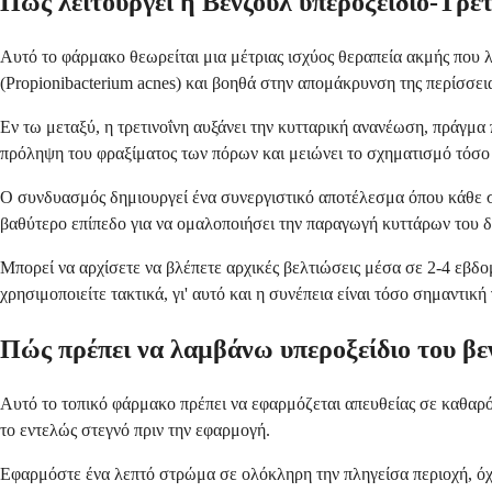
Πώς λειτουργεί η Βενζοϋλ υπεροξείδιο-Τρετ
Αυτό το φάρμακο θεωρείται μια μέτριας ισχύος θεραπεία ακμής που
(Propionibacterium acnes) και βοηθά στην απομάκρυνση της περίσσει
Εν τω μεταξύ, η τρετινοΐνη αυξάνει την κυτταρική ανανέωση, πράγμα 
πρόληψη του φραξίματος των πόρων και μειώνει το σχηματισμό τόσο
Ο συνδυασμός δημιουργεί ένα συνεργιστικό αποτέλεσμα όπου κάθε συ
βαθύτερο επίπεδο για να ομαλοποιήσει την παραγωγή κυττάρων του δέ
Μπορεί να αρχίσετε να βλέπετε αρχικές βελτιώσεις μέσα σε 2-4 εβδ
χρησιμοποιείτε τακτικά, γι' αυτό και η συνέπεια είναι τόσο σημαντική 
Πώς πρέπει να λαμβάνω υπεροξείδιο του βεν
Αυτό το τοπικό φάρμακο πρέπει να εφαρμόζεται απευθείας σε καθαρό
το εντελώς στεγνό πριν την εφαρμογή.
Εφαρμόστε ένα λεπτό στρώμα σε ολόκληρη την πληγείσα περιοχή, όχ