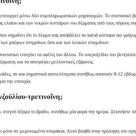
ινοΐνη;
 λειτουργεί μέσω δύο συμπληρωματικών μηχανισμών. Το συστατικό β
ας ελαίου και των νεκρών κυττάρων του δέρματος από τους πόρους σα
που σημαίνει ότι το δέρμα σας αποβάλλει τα παλιά κύτταρα πιο γρήγο
 των μαύρων στιγμάτων όσο και των λευκών στιγμάτων.
στατικό ενισχύει τα οφέλη του άλλου. Το υπεροξείδιο του βενζοϋλίο
ρματος και να αποτρέψει μελλοντικές εξάρσεις.
ομάδες, αν και σημαντικά αποτελέσματα συνήθως απαιτούν 8-12 εβδομ
για την επιτυχία.
ζοϋλίου-τρετινοΐνη;
, στεγνό δέρμα το βράδυ, συνήθως μία φορά την ημέρα. Ξεκινήστε π
ι μόνο σε μεμονωμένα σπυράκια. Αυτό βοηθά στην πρόληψη του σχημ