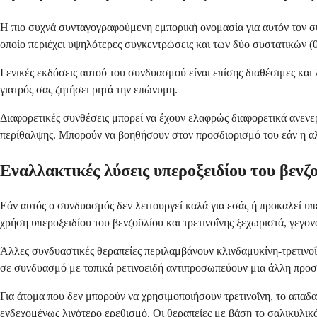
Η πιο συχνά συνταγογραφούμενη εμπορική ονομασία για αυτόν τον συνδ
οποίο περιέχει υψηλότερες συγκεντρώσεις και των δύο συστατικών (0
Γενικές εκδόσεις αυτού του συνδυασμού είναι επίσης διαθέσιμες και
γιατρός σας ζητήσει ρητά την επώνυμη.
Διαφορετικές συνθέσεις μπορεί να έχουν ελαφρώς διαφορετικά ανενε
περίθαλψης. Μπορούν να βοηθήσουν στον προσδιορισμό του εάν η α
Εναλλακτικές λύσεις υπεροξειδίου του βενζ
Εάν αυτός ο συνδυασμός δεν λειτουργεί καλά για εσάς ή προκαλεί υ
χρήση υπεροξειδίου του βενζοϋλίου και τρετινοΐνης ξεχωριστά, γεγον
Άλλες συνδυαστικές θεραπείες περιλαμβάνουν κλινδαμυκίνη-τρετινοΐνη
σε συνδυασμό με τοπικά ρετινοειδή αντιπροσωπεύουν μια άλλη προσ
Για άτομα που δεν μπορούν να χρησιμοποιήσουν τρετινοΐνη, το απαδ
ενδεχομένως λιγότερο ερεθισμό. Οι θεραπείες με βάση το σαλικυλικό