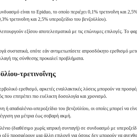
υασμό είναι το Epiduo, το οποίο περιέχει 0,1% τρετινοΐνη και 2,5% 
,3% τρετινοΐνη και 2,5% υπεροξείδιο του βενζοϋλίου).
 λειτουργούν εξίσου αποτελεσματικά με τις επώνυμες επιλογές. Το φα
ργά συστατικά, οπότε εάν αντιμετωπίσετε απροσδόκητο ερεθισμό μετ
λλαγή της σύνθεσης προκαλεί προβλήματα.
οϋλίου-τρετινοΐνης
περβολικό ερεθισμό, αρκετές εναλλακτικές λύσεις μπορούν να προσφ
ός που επιτρέπει πιο ευέλικτη δοσολογία και χρονισμό.
 ή απαδαλένιο-υπεροξείδιο του βενζοϋλίου, οι οποίες μπορεί να είναι
έγγιση για μέτρια έως σοβαρή ακμή.
αλένιο (διαθέσιμο χωρίς ιατρική συνταγή) σε συνδυασμό με υπεροξεί
 οξύ προσφέρουν μια άλλη επιλογή για όσους δεν μπορούν να ανεχθού