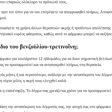
ύπτει επαρκώς ολόκληρο το πρόσωπό τους.
 πριν τον ύπνο για να του επιτρέψετε να απορροφηθεί πλήρως. Αποφ
μού.
 αποφύγετε τη χρήση άλλων θεραπειών ακμής ή προϊόντων απολέπισης 
ντηλιακό ευρέος φάσματος, καθώς αυτό το φάρμακο μπορεί να αυξήσει
διο του βενζοϋλίου-τρετινοΐνη;
άρμακο για τουλάχιστον 12 εβδομάδες για να δουν σημαντική βελτίω
σας να προσαρμοστεί και να ανταποκριθεί πλήρως στη θεραπεία.
ούς μήνες ή και περισσότερο, ανάλογα με την ανταπόκριση του δέρμα
 νύχτα μόλις η ακμή τους ελεγχθεί καλά.
και η επανέναρξη. Το δέρμα σας χρειάζεται χρόνο για να προσαρμοστεί
άση την ανταπόκριση του δέρματός σας, την ανοχή σας στο φάρμακο κ