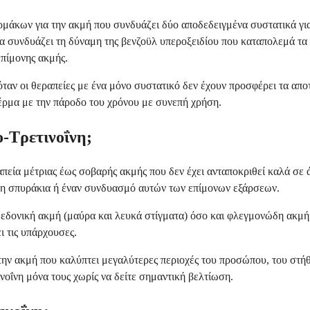
αρμάκων για την ακμή που συνδυάζει δύο αποδεδειγμένα συστατικά γι
συνδυάζει τη δύναμη της βενζοϋλ υπεροξειδίου που καταπολεμά τα β
πίμονης ακμής.
ταν οι θεραπείες με ένα μόνο συστατικό δεν έχουν προσφέρει τα απ
έρμα με την πάροδο του χρόνου με συνεπή χρήση.
ο-Τρετινοΐνη;
εία μέτριας έως σοβαρής ακμής που δεν έχει ανταποκριθεί καλά σε ά
δη σπυράκια ή έναν συνδυασμό αυτών των επίμονων εξάρσεων.
μεδονική ακμή (μαύρα και λευκά στίγματα) όσο και φλεγμονώδη ακμή
 τις υπάρχουσες.
την ακμή που καλύπτει μεγαλύτερες περιοχές του προσώπου, του στήθ
ινοΐνη μόνα τους χωρίς να δείτε σημαντική βελτίωση.