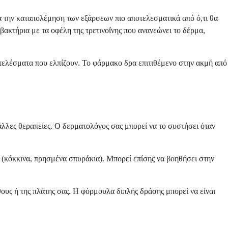
α την καταπολέμηση των εξάρσεων πιο αποτελεσματικά από ό,τι θα
ακτήρια με τα οφέλη της τρετινοΐνης που ανανεώνει το δέρμα,
οτελέσματα που ελπίζουν. Το φάρμακο δρα επιτιθέμενο στην ακμή από
λλες θεραπείες. Ο δερματολόγος σας μπορεί να το συστήσει όταν
 (κόκκινα, πρησμένα σπυράκια). Μπορεί επίσης να βοηθήσει στην
ους ή της πλάτης σας. Η φόρμουλα διπλής δράσης μπορεί να είναι