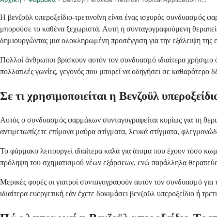
Η βενζοϋλ υπεροξείδιο-τρετινοΐνη είναι ένας ισχυρός συνδυασμός φ
μπορούσε το καθένα ξεχωριστά. Αυτή η συνταγογραφούμενη θεραπεία 
δημιουργώντας μια ολοκληρωμένη προσέγγιση για την εξάλειψη της ε
Πολλοί άνθρωποι βρίσκουν αυτόν τον συνδυασμό ιδιαίτερα χρήσιμο ό
πολλαπλές γωνίες, γεγονός που μπορεί να οδηγήσει σε καθαρότερο δ
Σε τι χρησιμοποιείται η Βενζοϋλ υπεροξείδι
Αυτός ο συνδυασμός φαρμάκων συνταγογραφείται κυρίως για τη θεραπ
αντιμετωπίζετε επίμονα μαύρα στίγματα, λευκά στίγματα, φλεγμονώ
Το φάρμακο λειτουργεί ιδιαίτερα καλά για άτομα που έχουν τόσο κω
πρόληψη του σχηματισμού νέων εξάρσεων, ενώ παράλληλα θεραπεύει
Μερικές φορές οι γιατροί συνταγογραφούν αυτόν τον συνδυασμό για 
ιδιαίτερα ευεργετική εάν έχετε δοκιμάσει βενζοϋλ υπεροξείδιο ή τρετ