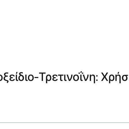
οξείδιο-Τρετινοΐνη: Χρήσ