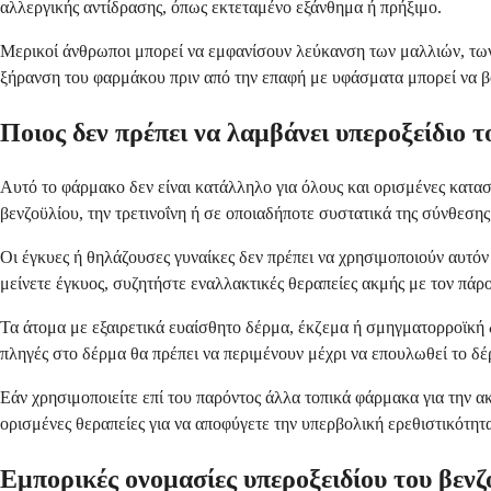
αλλεργικής αντίδρασης, όπως εκτεταμένο εξάνθημα ή πρήξιμο.
Μερικοί άνθρωποι μπορεί να εμφανίσουν λεύκανση των μαλλιών, τω
ξήρανση του φαρμάκου πριν από την επαφή με υφάσματα μπορεί να β
Ποιος δεν πρέπει να λαμβάνει υπεροξείδιο τ
Αυτό το φάρμακο δεν είναι κατάλληλο για όλους και ορισμένες κατασ
βενζοϋλίου, την τρετινοΐνη ή σε οποιαδήποτε συστατικά της σύνθεσης
Οι έγκυες ή θηλάζουσες γυναίκες δεν πρέπει να χρησιμοποιούν αυτόν
μείνετε έγκυος, συζητήστε εναλλακτικές θεραπείες ακμής με τον πάρ
Τα άτομα με εξαιρετικά ευαίσθητο δέρμα, έκζεμα ή σμηγματορροϊκή δ
πληγές στο δέρμα θα πρέπει να περιμένουν μέχρι να επουλωθεί το δέ
Εάν χρησιμοποιείτε επί του παρόντος άλλα τοπικά φάρμακα για την ακ
ορισμένες θεραπείες για να αποφύγετε την υπερβολική ερεθιστικότητ
Εμπορικές ονομασίες υπεροξειδίου του βενζ