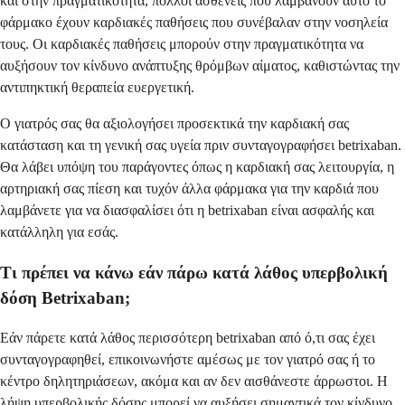
και στην πραγματικότητα, πολλοί ασθενείς που λαμβάνουν αυτό το
φάρμακο έχουν καρδιακές παθήσεις που συνέβαλαν στην νοσηλεία
τους. Οι καρδιακές παθήσεις μπορούν στην πραγματικότητα να
αυξήσουν τον κίνδυνο ανάπτυξης θρόμβων αίματος, καθιστώντας την
αντιπηκτική θεραπεία ευεργετική.
Ο γιατρός σας θα αξιολογήσει προσεκτικά την καρδιακή σας
κατάσταση και τη γενική σας υγεία πριν συνταγογραφήσει betrixaban.
Θα λάβει υπόψη του παράγοντες όπως η καρδιακή σας λειτουργία, η
αρτηριακή σας πίεση και τυχόν άλλα φάρμακα για την καρδιά που
λαμβάνετε για να διασφαλίσει ότι η betrixaban είναι ασφαλής και
κατάλληλη για εσάς.
Τι πρέπει να κάνω εάν πάρω κατά λάθος υπερβολική
δόση Betrixaban;
Εάν πάρετε κατά λάθος περισσότερη betrixaban από ό,τι σας έχει
συνταγογραφηθεί, επικοινωνήστε αμέσως με τον γιατρό σας ή το
κέντρο δηλητηριάσεων, ακόμα και αν δεν αισθάνεστε άρρωστοι. Η
λήψη υπερβολικής δόσης μπορεί να αυξήσει σημαντικά τον κίνδυνο