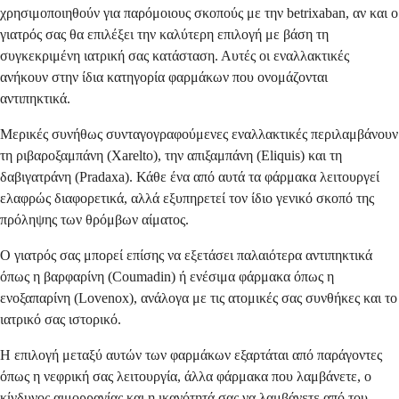
χρησιμοποιηθούν για παρόμοιους σκοπούς με την betrixaban, αν και ο
γιατρός σας θα επιλέξει την καλύτερη επιλογή με βάση τη
συγκεκριμένη ιατρική σας κατάσταση. Αυτές οι εναλλακτικές
ανήκουν στην ίδια κατηγορία φαρμάκων που ονομάζονται
αντιπηκτικά.
Μερικές συνήθως συνταγογραφούμενες εναλλακτικές περιλαμβάνουν
τη ριβαροξαμπάνη (Xarelto), την απιξαμπάνη (Eliquis) και τη
δαβιγατράνη (Pradaxa). Κάθε ένα από αυτά τα φάρμακα λειτουργεί
ελαφρώς διαφορετικά, αλλά εξυπηρετεί τον ίδιο γενικό σκοπό της
πρόληψης των θρόμβων αίματος.
Ο γιατρός σας μπορεί επίσης να εξετάσει παλαιότερα αντιπηκτικά
όπως η βαρφαρίνη (Coumadin) ή ενέσιμα φάρμακα όπως η
ενοξαπαρίνη (Lovenox), ανάλογα με τις ατομικές σας συνθήκες και το
ιατρικό σας ιστορικό.
Η επιλογή μεταξύ αυτών των φαρμάκων εξαρτάται από παράγοντες
όπως η νεφρική σας λειτουργία, άλλα φάρμακα που λαμβάνετε, ο
κίνδυνος αιμορραγίας και η ικανότητά σας να λαμβάνετε από του