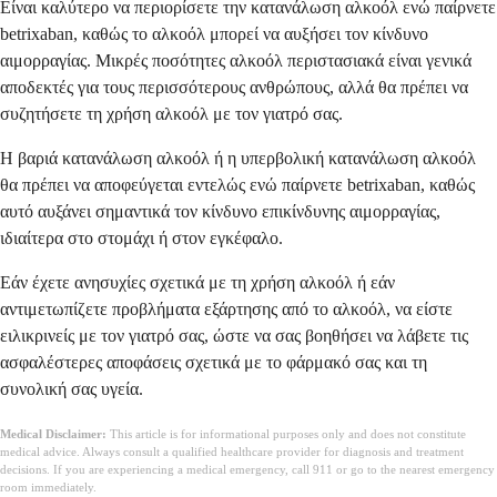
Είναι καλύτερο να περιορίσετε την κατανάλωση αλκοόλ ενώ παίρνετε
betrixaban, καθώς το αλκοόλ μπορεί να αυξήσει τον κίνδυνο
αιμορραγίας. Μικρές ποσότητες αλκοόλ περιστασιακά είναι γενικά
αποδεκτές για τους περισσότερους ανθρώπους, αλλά θα πρέπει να
συζητήσετε τη χρήση αλκοόλ με τον γιατρό σας.
Η βαριά κατανάλωση αλκοόλ ή η υπερβολική κατανάλωση αλκοόλ
θα πρέπει να αποφεύγεται εντελώς ενώ παίρνετε betrixaban, καθώς
αυτό αυξάνει σημαντικά τον κίνδυνο επικίνδυνης αιμορραγίας,
ιδιαίτερα στο στομάχι ή στον εγκέφαλο.
Εάν έχετε ανησυχίες σχετικά με τη χρήση αλκοόλ ή εάν
αντιμετωπίζετε προβλήματα εξάρτησης από το αλκοόλ, να είστε
ειλικρινείς με τον γιατρό σας, ώστε να σας βοηθήσει να λάβετε τις
ασφαλέστερες αποφάσεις σχετικά με το φάρμακό σας και τη
συνολική σας υγεία.
Medical Disclaimer:
This article is for informational purposes only and does not constitute
medical advice. Always consult a qualified healthcare provider for diagnosis and treatment
decisions. If you are experiencing a medical emergency, call 911 or go to the nearest emergency
room immediately.