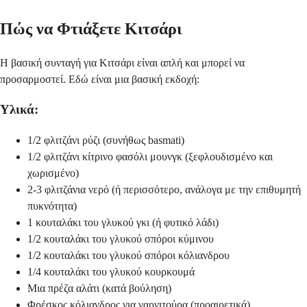
Πώς να Φτιάξετε Κιτσάρι
Η βασική συνταγή για Κιτσάρι είναι απλή και μπορεί να
προσαρμοστεί. Εδώ είναι μια βασική εκδοχή:
Υλικά:
1/2 φλιτζάνι ρύζι (συνήθως basmati)
1/2 φλιτζάνι κίτρινο φασόλι μουνγκ (ξεφλουδισμένο και
χωρισμένο)
2-3 φλιτζάνια νερό (ή περισσότερο, ανάλογα με την επιθυμητή
πυκνότητα)
1 κουταλάκι του γλυκού γκι (ή φυτικό λάδι)
1/2 κουταλάκι του γλυκού σπόροι κύμινου
1/2 κουταλάκι του γλυκού σπόροι κόλιανδρου
1/4 κουταλάκι του γλυκού κουρκουμά
Μια πρέζα αλάτι (κατά βούληση)
Φρέσκος κόλιανδρος για γαρνιτούρα (προαιρετικά)