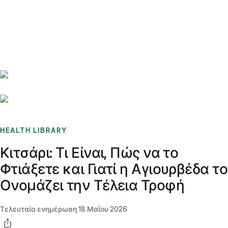
Benchmarks
Stories
FAQ
Sign up / Log in
HEALTH LIBRARY
Κιτσάρι: Τι Είναι, Πώς να το
Φτιάξετε και Γιατί η Αγιουρβέδα το
Ονομάζει την Τέλεια Τροφή
Τελευταία ενημέρωση
18 Μαΐου 2026