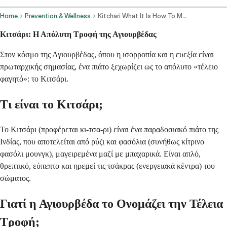
Home
Prevention & Wellness
Kitchari What It Is How To Make It And Why Ayurveda Calls It The Perfect Food
Κιτσάρι: Η Απόλυτη Τροφή της Αγιουρβέδας
Στον κόσμο της Αγιουρβέδας, όπου η ισορροπία και η ευεξία είναι
πρωταρχικής σημασίας, ένα πιάτο ξεχωρίζει ως το απόλυτο «τέλειο
φαγητό»: το Κιτσάρι.
Τι είναι το Κιτσάρι;
Το Κιτσάρι (προφέρεται κι-τσα-ρι) είναι ένα παραδοσιακό πιάτο της
Ινδίας, που αποτελείται από ρύζι και φασόλια (συνήθως κίτρινο
φασόλι μουνγκ), μαγειρεμένα μαζί με μπαχαρικά. Είναι απλό,
θρεπτικό, εύπεπτο και ηρεμεί τις τσάκρας (ενεργειακά κέντρα) του
σώματος.
Γιατί η Αγιουρβέδα το Ονομάζει την Τέλεια
Τροφή;