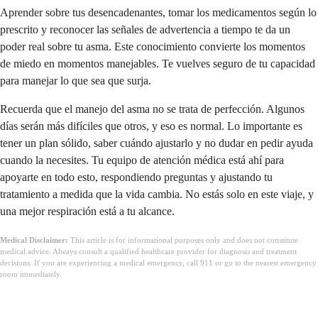
Aprender sobre tus desencadenantes, tomar los medicamentos según lo
prescrito y reconocer las señales de advertencia a tiempo te da un
poder real sobre tu asma. Este conocimiento convierte los momentos
de miedo en momentos manejables. Te vuelves seguro de tu capacidad
para manejar lo que sea que surja.
Recuerda que el manejo del asma no se trata de perfección. Algunos
días serán más difíciles que otros, y eso es normal. Lo importante es
tener un plan sólido, saber cuándo ajustarlo y no dudar en pedir ayuda
cuando la necesites. Tu equipo de atención médica está ahí para
apoyarte en todo esto, respondiendo preguntas y ajustando tu
tratamiento a medida que la vida cambia. No estás solo en este viaje, y
una mejor respiración está a tu alcance.
Medical Disclaimer:
This article is for informational purposes only and does not constitute
medical advice. Always consult a qualified healthcare provider for diagnosis and treatment
decisions. If you are experiencing a medical emergency, call 911 or go to the nearest emergency
room immediately.