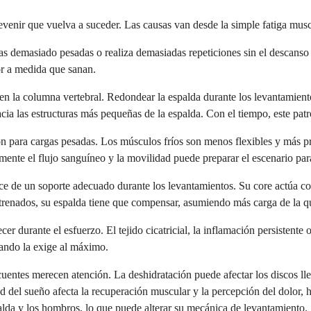
enir que vuelva a suceder. Las causas van desde la simple fatiga musc
s demasiado pesadas o realiza demasiadas repeticiones sin el descanso 
or a medida que sanan.
en la columna vertebral. Redondear la espalda durante los levantamiento
cia las estructuras más pequeñas de la espalda. Con el tiempo, este patr
n para cargas pesadas. Los músculos fríos son menos flexibles y más pr
lmente el flujo sanguíneo y la movilidad puede preparar el escenario para
ce de un soporte adecuado durante los levantamientos. Su core actúa co
trenados, su espalda tiene que compensar, asumiendo más carga de la q
r durante el esfuerzo. El tejido cicatricial, la inflamación persistent
uando la exige al máximo.
entes merecen atención. La deshidratación puede afectar los discos lle
 del sueño afecta la recuperación muscular y la percepción del dolor, ha
palda y los hombros, lo que puede alterar su mecánica de levantamiento.