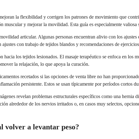
 mejoran la flexibilidad y corrigen los patrones de movimiento que contr
ón muscular y mejorar la movilidad. Esta guía es especialmente valiosa 
 movilidad articular. Algunas personas encuentran alivio con los ajustes
 ajustes con trabajo de tejidos blandos y recomendaciones de ejercicios
ón hacia los tejidos lesionados. El masaje terapéutico se enfoca en los
mover la relajación, lo que apoya la curación.
amentos recetados si las opciones de venta libre no han proporcionado
nflamación persistente. Estos se usan típicamente por períodos cortos du
imágenes revelan problemas estructurales específicos como una hernia d
ación alrededor de los nervios irritados o, en casos muy selectos, opcio
l volver a levantar peso?