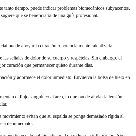
iste tanto tiempo, puede indicar problemas biomecánicos subyacentes,
sugiere que se beneficiaría de una guía profesional.
icial puede apoyar la curación o potencialmente ralentizarla.
he las señales de dolor de su cuerpo y respételas. Sin embargo, el
or curación que permanecer quieto durante días.
lamación y adormece el dolor inmediato. Envuelva la bolsa de hielo en
entan el flujo sanguíneo al área, lo que puede aliviar la tensión
lar.
e movimiento evitan que su espalda se ponga demasiado rígida al
leta de inmediato.
rofeno tiene el beneficio adicional de reducir la inflamación. Siga