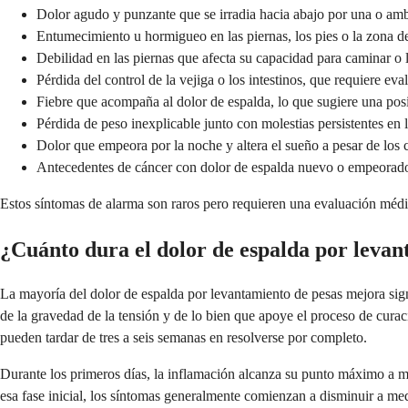
Dolor agudo y punzante que se irradia hacia abajo por una o amba
Entumecimiento u hormigueo en las piernas, los pies o la zona de
Debilidad en las piernas que afecta su capacidad para caminar o l
Pérdida del control de la vejiga o los intestinos, que requiere e
Fiebre que acompaña al dolor de espalda, lo que sugiere una pos
Pérdida de peso inexplicable junto con molestias persistentes en 
Dolor que empeora por la noche y altera el sueño a pesar de los
Antecedentes de cáncer con dolor de espalda nuevo o empeorad
Estos síntomas de alarma son raros pero requieren una evaluación médic
¿Cuánto dura el dolor de espalda por leva
La mayoría del dolor de espalda por levantamiento de pesas mejora si
de la gravedad de la tensión y de lo bien que apoye el proceso de cura
pueden tardar de tres a seis semanas en resolverse por completo.
Durante los primeros días, la inflamación alcanza su punto máximo a me
esa fase inicial, los síntomas generalmente comienzan a disminuir a med