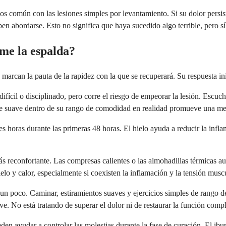
enos común con las lesiones simples por levantamiento. Si su dolor pers
n abordarse. Esto no significa que haya sucedido algo terrible, pero sí 
me la espalda?
 marcan la pauta de la rapidez con la que se recuperará. Su respuesta in
difícil o disciplinado, pero corre el riesgo de empeorar la lesión. Escuc
e suave dentro de su rango de comodidad en realidad promueve una mej
es horas durante las primeras 48 horas. El hielo ayuda a reducir la inf
s reconfortante. Las compresas calientes o las almohadillas térmicas aum
elo y calor, especialmente si coexisten la inflamación y la tensión muscu
n poco. Caminar, estiramientos suaves y ejercicios simples de rango d
ve. No está tratando de superar el dolor ni de restaurar la función comp
en ayudar a controlar las molestias durante la fase de curación. El ibup