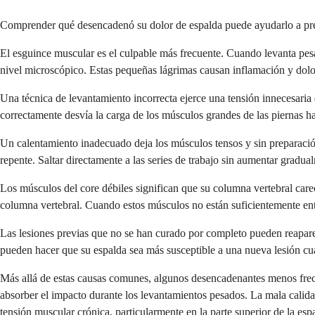
Comprender qué desencadenó su dolor de espalda puede ayudarlo a prev
El esguince muscular es el culpable más frecuente. Cuando levanta pesa
nivel microscópico. Estas pequeñas lágrimas causan inflamación y dol
Una técnica de levantamiento incorrecta ejerce una tensión innecesaria 
correctamente desvía la carga de los músculos grandes de las piernas ha
Un calentamiento inadecuado deja los músculos tensos y sin preparació
repente. Saltar directamente a las series de trabajo sin aumentar gradua
Los músculos del core débiles significan que su columna vertebral care
columna vertebral. Cuando estos músculos no están suficientemente en
Las lesiones previas que no se han curado por completo pueden reaparece
pueden hacer que su espalda sea más susceptible a una nueva lesión c
Más allá de estas causas comunes, algunos desencadenantes menos frecu
absorber el impacto durante los levantamientos pesados. La mala calidad
tensión muscular crónica, particularmente en la parte superior de la es