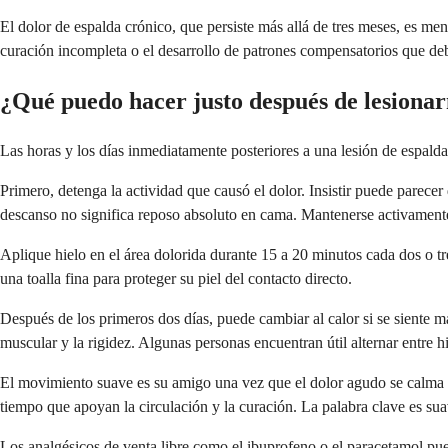
El dolor de espalda crónico, que persiste más allá de tres meses, es m
curación incompleta o el desarrollo de patrones compensatorios que debe
¿Qué puedo hacer justo después de lesionar
Las horas y los días inmediatamente posteriores a una lesión de espalda
Primero, detenga la actividad que causó el dolor. Insistir puede parecer 
descanso no significa reposo absoluto en cama. Mantenerse activament
Aplique hielo en el área dolorida durante 15 a 20 minutos cada dos o tr
una toalla fina para proteger su piel del contacto directo.
Después de los primeros dos días, puede cambiar al calor si se siente má
muscular y la rigidez. Algunas personas encuentran útil alternar entre hi
El movimiento suave es su amigo una vez que el dolor agudo se calma u
tiempo que apoyan la circulación y la curación. La palabra clave es sua
Los analgésicos de venta libre como el ibuprofeno o el paracetamol pued