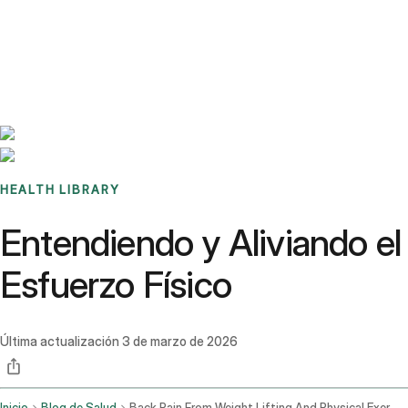
Benchmarks
Stories
FAQ
Sign up / Log in
HEALTH LIBRARY
Entendiendo y Aliviando el
Esfuerzo Físico
Última actualización
3 de marzo de 2026
Inicio
Blog de Salud
Back Pain From Weight Lifting And Physical Exertion