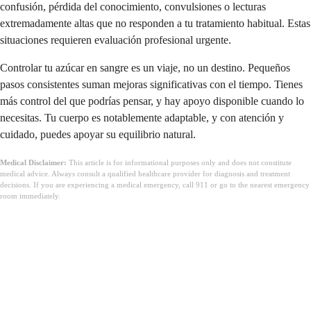
confusión, pérdida del conocimiento, convulsiones o lecturas
extremadamente altas que no responden a tu tratamiento habitual. Estas
situaciones requieren evaluación profesional urgente.
Controlar tu azúcar en sangre es un viaje, no un destino. Pequeños
pasos consistentes suman mejoras significativas con el tiempo. Tienes
más control del que podrías pensar, y hay apoyo disponible cuando lo
necesitas. Tu cuerpo es notablemente adaptable, y con atención y
cuidado, puedes apoyar su equilibrio natural.
Medical Disclaimer:
This article is for informational purposes only and does not constitute
medical advice. Always consult a qualified healthcare provider for diagnosis and treatment
decisions. If you are experiencing a medical emergency, call 911 or go to the nearest emergency
room immediately.