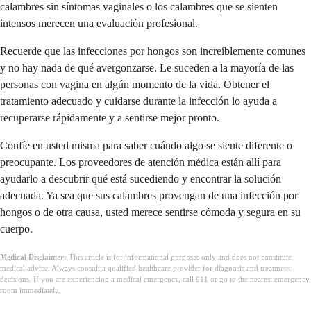
calambres sin síntomas vaginales o los calambres que se sienten
intensos merecen una evaluación profesional.
Recuerde que las infecciones por hongos son increíblemente comunes
y no hay nada de qué avergonzarse. Le suceden a la mayoría de las
personas con vagina en algún momento de la vida. Obtener el
tratamiento adecuado y cuidarse durante la infección lo ayuda a
recuperarse rápidamente y a sentirse mejor pronto.
Confíe en usted misma para saber cuándo algo se siente diferente o
preocupante. Los proveedores de atención médica están allí para
ayudarlo a descubrir qué está sucediendo y encontrar la solución
adecuada. Ya sea que sus calambres provengan de una infección por
hongos o de otra causa, usted merece sentirse cómoda y segura en su
cuerpo.
Medical Disclaimer:
This article is for informational purposes only and does not constitute
medical advice. Always consult a qualified healthcare provider for diagnosis and treatment
decisions. If you are experiencing a medical emergency, call 911 or go to the nearest emergency
room immediately.