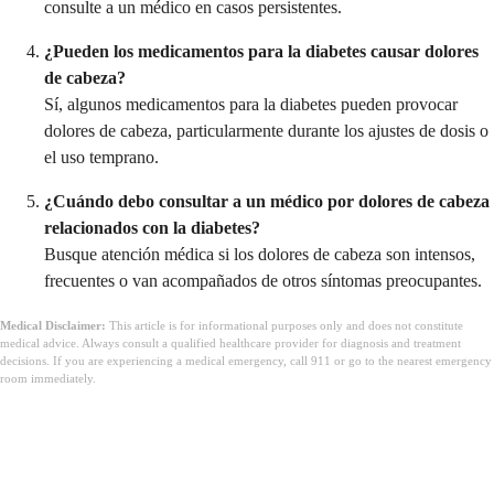
consulte a un médico en casos persistentes.
¿Pueden los medicamentos para la diabetes causar dolores
de cabeza?
Sí, algunos medicamentos para la diabetes pueden provocar
dolores de cabeza, particularmente durante los ajustes de dosis o
el uso temprano.
¿Cuándo debo consultar a un médico por dolores de cabeza
relacionados con la diabetes?
Busque atención médica si los dolores de cabeza son intensos,
frecuentes o van acompañados de otros síntomas preocupantes.
Medical Disclaimer:
This article is for informational purposes only and does not constitute
medical advice. Always consult a qualified healthcare provider for diagnosis and treatment
decisions. If you are experiencing a medical emergency, call 911 or go to the nearest emergency
room immediately.