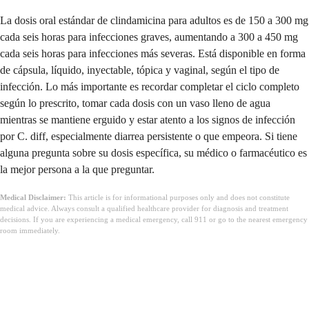
La dosis oral estándar de clindamicina para adultos es de 150 a 300 mg
cada seis horas para infecciones graves, aumentando a 300 a 450 mg
cada seis horas para infecciones más severas. Está disponible en forma
de cápsula, líquido, inyectable, tópica y vaginal, según el tipo de
infección. Lo más importante es recordar completar el ciclo completo
según lo prescrito, tomar cada dosis con un vaso lleno de agua
mientras se mantiene erguido y estar atento a los signos de infección
por C. diff, especialmente diarrea persistente o que empeora. Si tiene
alguna pregunta sobre su dosis específica, su médico o farmacéutico es
la mejor persona a la que preguntar.
Medical Disclaimer:
This article is for informational purposes only and does not constitute
medical advice. Always consult a qualified healthcare provider for diagnosis and treatment
decisions. If you are experiencing a medical emergency, call 911 or go to the nearest emergency
room immediately.