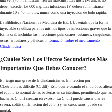
una vena) o intramuscular (en un músculo). Las dosis IM únicas no
deben exceder los 600 mg. Las infusiones IV deben administrarse
durante 10 a 40 minutos, nunca como una inyección de bolo rápida.
La Biblioteca Nacional de Medicina de EE. UU. señala que la forma
inyectable se utiliza para los mismos tipos de infecciones graves que la
forma oral, incluidas las infecciones pulmonares, cutáneas, sanguíneas,
óseas, articulares y pélvicas:
Información sobre el medicamento
Clindamicina
¿Cuáles Son Los Efectos Secundarios Más
Importantes Que Debes Conocer?
El riesgo más grave de la clindamicina es la infección por
Clostridioides difficile (C. diff). Esto ocurre cuando el antibiótico altera
el equilibrio normal de las bacterias en su intestino, permitiendo que las
bacterias C. diff crezcan en exceso. La C. diff puede causar diarrea
severa, colitis (inflamación del colon) y, en casos raros, puede ser
mortal.