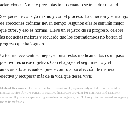
aclaraciones. No hay preguntas tontas cuando se trata de su salud.
Sea paciente consigo mismo y con el proceso. La curación y el manejo
de afecciones crónicas llevan tiempo. Algunos días se sentirán mejor
que otros, y eso es normal. Lleve un registro de su progreso, celebre
las pequeñas mejoras y recuerde que los contratiempos no borran el
progreso que ha logrado.
Usted merece sentirse mejor, y tomar estos medicamentos es un paso
positivo hacia ese objetivo. Con el apoyo, el seguimiento y el
autocuidado adecuados, puede controlar su afección de manera
efectiva y recuperar más de la vida que desea vivir.
Medical Disclaimer:
This article is for informational purposes only and does not constitute
medical advice. Always consult a qualified healthcare provider for diagnosis and treatment
decisions. If you are experiencing a medical emergency, call 911 or go to the nearest emergency
room immediately.