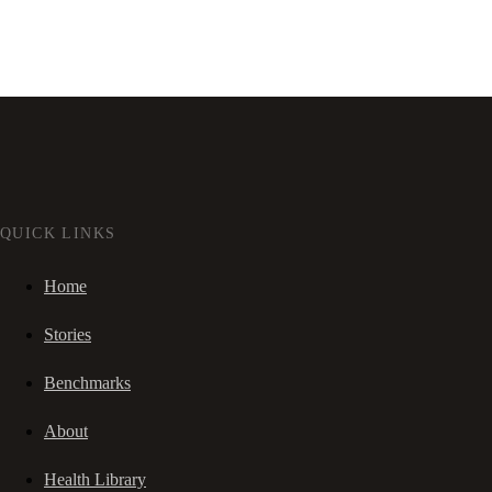
QUICK LINKS
Home
Stories
Benchmarks
About
Health Library