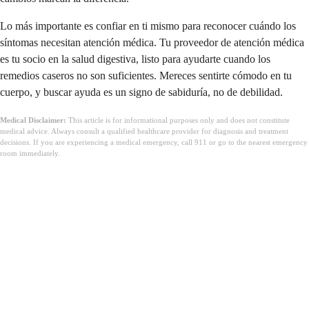
Lo más importante es confiar en ti mismo para reconocer cuándo los
síntomas necesitan atención médica. Tu proveedor de atención médica
es tu socio en la salud digestiva, listo para ayudarte cuando los
remedios caseros no son suficientes. Mereces sentirte cómodo en tu
cuerpo, y buscar ayuda es un signo de sabiduría, no de debilidad.
Medical Disclaimer:
This article is for informational purposes only and does not constitute
medical advice. Always consult a qualified healthcare provider for diagnosis and treatment
decisions. If you are experiencing a medical emergency, call 911 or go to the nearest emergency
room immediately.