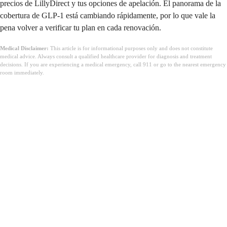
precios de LillyDirect y tus opciones de apelación. El panorama de la
cobertura de GLP-1 está cambiando rápidamente, por lo que vale la
pena volver a verificar tu plan en cada renovación.
Medical Disclaimer:
This article is for informational purposes only and does not constitute
medical advice. Always consult a qualified healthcare provider for diagnosis and treatment
decisions. If you are experiencing a medical emergency, call 911 or go to the nearest emergency
room immediately.