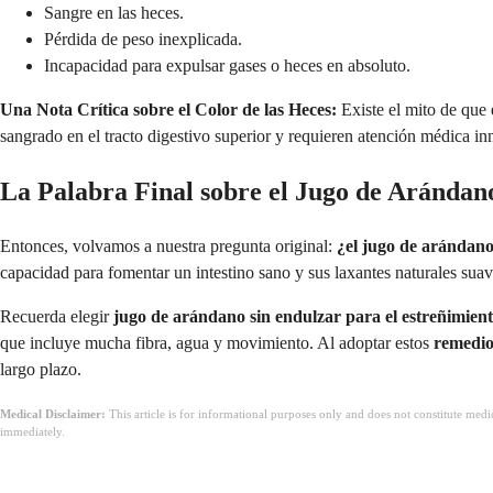
Sangre en las heces.
Pérdida de peso inexplicada.
Incapacidad para expulsar gases o heces en absoluto.
Una Nota Crítica sobre el Color de las Heces:
Existe el mito de que 
sangrado en el tracto digestivo superior y requieren atención médica i
La Palabra Final sobre el Jugo de Arándano
Entonces, volvamos a nuestra pregunta original:
¿el jugo de arándano
capacidad para fomentar un intestino sano y sus laxantes naturales sua
Recuerda elegir
jugo de arándano sin endulzar para el estreñimien
que incluye mucha fibra, agua y movimiento. Al adoptar estos
remedio
largo plazo.
Medical Disclaimer:
This article is for informational purposes only and does not constitute med
immediately.