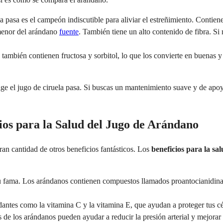
la pasa es el campeón indiscutible para aliviar el estreñimiento. Contie
menor del arándano
fuente
. También tiene un alto contenido de fibra. Si 
s también contienen fructosa y sorbitol, lo que los convierte en buenas y
elige el jugo de ciruela pasa. Si buscas un mantenimiento suave y de apo
ios para la Salud del Jugo de Arándano
ran cantidad de otros beneficios fantásticos. Los
beneficios para la sa
u fama. Los arándanos contienen compuestos llamados proantocianidina
antes como la vitamina C y la vitamina E, que ayudan a proteger tus cél
de los arándanos pueden ayudar a reducir la presión arterial y mejorar l