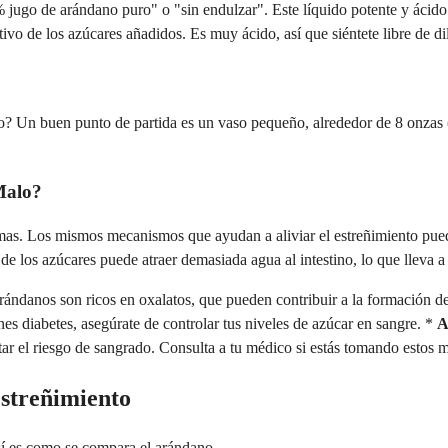
jugo de arándano puro" o "sin endulzar". Este líquido potente y ácido e
ivo de los azúcares añadidos. Es muy ácido, así que siéntete libre de di
o? Un buen punto de partida es un vaso pequeño, alrededor de 8 onzas 
Malo?
mas. Los mismos mecanismos que ayudan a aliviar el estreñimiento pue
e los azúcares puede atraer demasiada agua al intestino, lo que lleva a
ándanos son ricos en oxalatos, que pueden contribuir a la formación de
nes diabetes, asegúrate de controlar tus niveles de azúcar en sangre. *
A
r el riesgo de sangrado. Consulta a tu médico si estás tomando estos 
Estreñimiento
Así es como se compara el arándano.