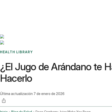
Benchmarks
Stories
FAQ
Sign up / Log in
HEALTH LIBRARY
¿El Jugo de Arándano te H
Hacerlo
Última actualización
7 de enero de 2026
Inicio
Blog de Salud
Does Cranberry Juice Make You Poop