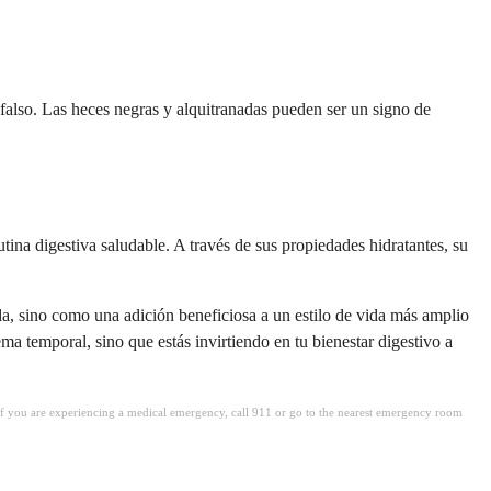
falso. Las heces negras y alquitranadas pueden ser un signo de
tina digestiva saludable. A través de sus propiedades hidratantes, su
a, sino como una adición beneficiosa a un estilo de vida más amplio
ema temporal, sino que estás invirtiendo en tu bienestar digestivo a
. If you are experiencing a medical emergency, call 911 or go to the nearest emergency room