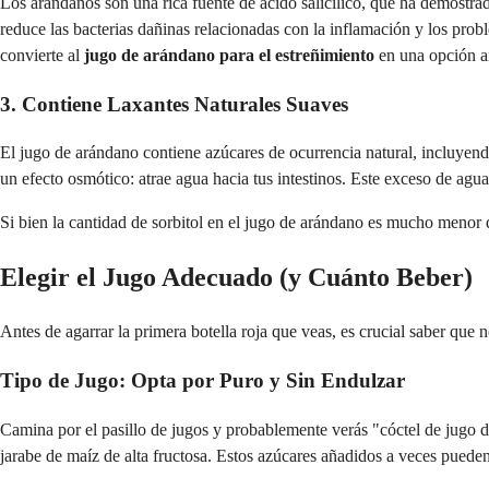
Los arándanos son una rica fuente de ácido salicílico, que ha demostrad
reduce las bacterias dañinas relacionadas con la inflamación y los pro
convierte al
jugo de arándano para el estreñimiento
en una opción am
3. Contiene Laxantes Naturales Suaves
El jugo de arándano contiene azúcares de ocurrencia natural, incluyendo
un efecto osmótico: atrae agua hacia tus intestinos. Este exceso de agua
Si bien la cantidad de sorbitol en el jugo de arándano es mucho menor q
Elegir el Jugo Adecuado (y Cuánto Beber)
Antes de agarrar la primera botella roja que veas, es crucial saber que 
Tipo de Jugo: Opta por Puro y Sin Endulzar
Camina por el pasillo de jugos y probablemente verás "cóctel de jugo 
jarabe de maíz de alta fructosa. Estos azúcares añadidos a veces pueden