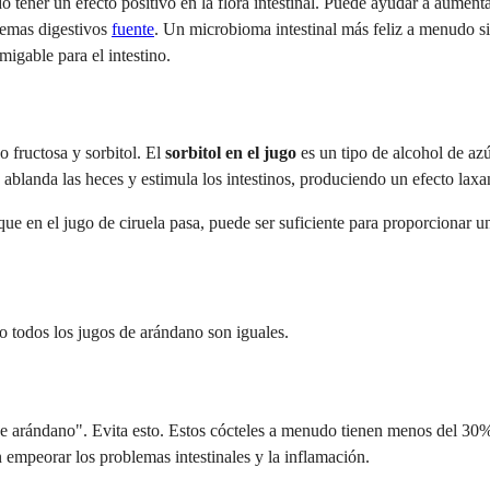
o tener un efecto positivo en la flora intestinal. Puede ayudar a aument
blemas digestivos
fuente
. Un microbioma intestinal más feliz a menudo si
igable para el intestino.
 fructosa y sorbitol. El
sorbitol en el jugo
es un tipo de alcohol de az
 ablanda las heces y estimula los intestinos, produciendo un efecto laxa
ue en el jugo de ciruela pasa, puede ser suficiente para proporcionar u
no todos los jugos de arándano son iguales.
de arándano". Evita esto. Estos cócteles a menudo tienen menos del 30
 empeorar los problemas intestinales y la inflamación.