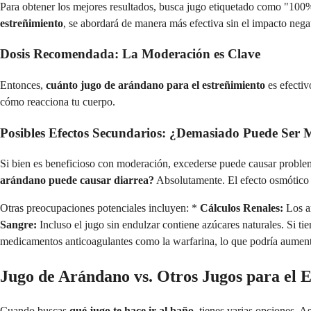
Para obtener los mejores resultados, busca jugo etiquetado como "100% 
estreñimiento
, se abordará de manera más efectiva sin el impacto negat
Dosis Recomendada: La Moderación es Clave
Entonces,
cuánto jugo de arándano para el estreñimiento
es efectiv
cómo reacciona tu cuerpo.
Posibles Efectos Secundarios: ¿Demasiado Puede Ser 
Si bien es beneficioso con moderación, excederse puede causar proble
arándano puede causar diarrea?
Absolutamente. El efecto osmótico d
Otras preocupaciones potenciales incluyen: *
Cálculos Renales:
Los ar
Sangre:
Incluso el jugo sin endulzar contiene azúcares naturales. Si tie
medicamentos anticoagulantes como la warfarina, lo que podría aumenta
Jugo de Arándano vs. Otros Jugos para el 
Cuando buscas
qué jugo te hace ir al baño
, tienes varias opciones. 