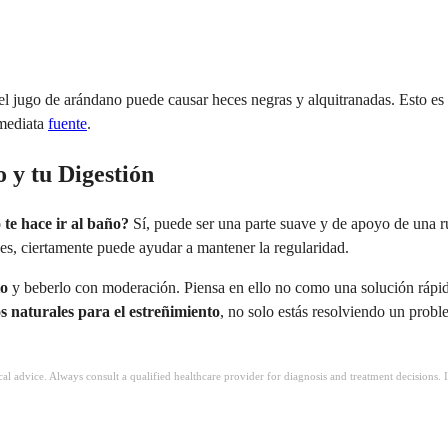
el jugo de arándano puede causar heces negras y alquitranadas. Esto es 
nmediata
fuente
.
 y tu Digestión
 te hace ir al baño?
Sí, puede ser una parte suave y de apoyo de una ru
ves, ciertamente puede ayudar a mantener la regularidad.
to
y beberlo con moderación. Piensa en ello no como una solución rápid
s naturales para el estreñimiento
, no solo estás resolviendo un probl
ical advice. Always consult a qualified healthcare provider for diagnosis and treatment decisions