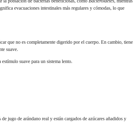
ar la población de bacterias beneficiosas, como
Bacteroidetes
, mientras
gnifica evacuaciones intestinales más regulares y cómodas, lo que
úcar que no es completamente digerido por el cuerpo. En cambio, tiene
nte suave.
n estímulo suave para un sistema lento.
% de jugo de arándano real y están cargados de azúcares añadidos y