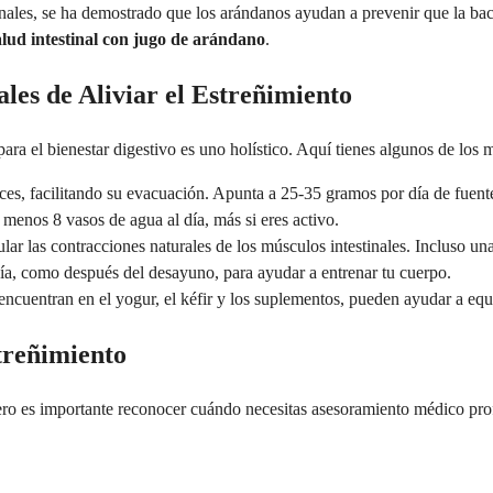
inales, se ha demostrado que los arándanos ayudan a prevenir que la ba
alud intestinal con jugo de arándano
.
es de Aliviar el Estreñimiento
para el bienestar digestivo es uno holístico. Aquí tienes algunos de los
es, facilitando su evacuación. Apunta a 25-35 gramos por día de fuente
menos 8 vasos de agua al día, más si eres activo.
ular las contracciones naturales de los músculos intestinales. Incluso u
día, como después del desayuno, para ayudar a entrenar tu cuerpo.
encuentran en el yogur, el kéfir y los suplementos, pueden ayudar a equi
treñimiento
ero es importante reconocer cuándo necesitas asesoramiento médico prof