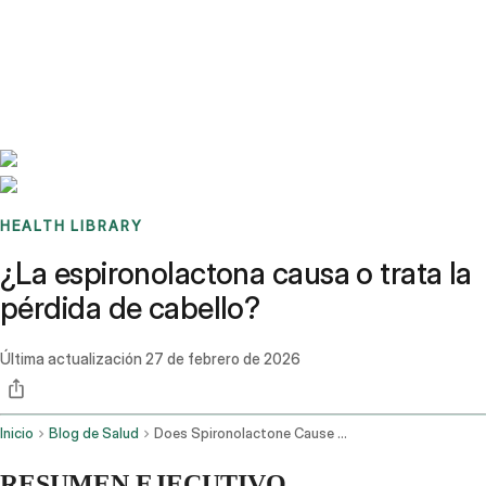
Benchmarks
Stories
FAQ
Sign up / Log in
HEALTH LIBRARY
¿La espironolactona causa o trata la
pérdida de cabello?
Última actualización
27 de febrero de 2026
Inicio
Blog de Salud
Does Spironolactone Cause Hair Loss
RESUMEN EJECUTIVO