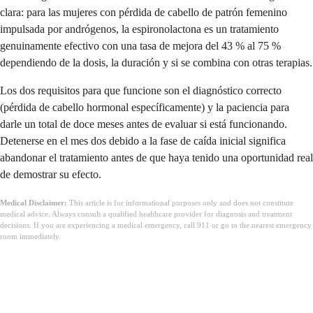
clara: para las mujeres con pérdida de cabello de patrón femenino
impulsada por andrógenos, la espironolactona es un tratamiento
genuinamente efectivo con una tasa de mejora del 43 % al 75 %
dependiendo de la dosis, la duración y si se combina con otras terapias.
Los dos requisitos para que funcione son el diagnóstico correcto
(pérdida de cabello hormonal específicamente) y la paciencia para
darle un total de doce meses antes de evaluar si está funcionando.
Detenerse en el mes dos debido a la fase de caída inicial significa
abandonar el tratamiento antes de que haya tenido una oportunidad real
de demostrar su efecto.
Medical Disclaimer:
This article is for informational purposes only and does not constitute
medical advice. Always consult a qualified healthcare provider for diagnosis and treatment
decisions. If you are experiencing a medical emergency, call 911 or go to the nearest emergency
room immediately.