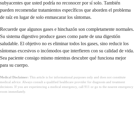
subyacentes que usted podría no reconocer por sí solo. También
pueden recomendar tratamientos específicos que aborden el problema
de raíz en lugar de solo enmascarar los síntomas.
Recuerde que algunos gases e hinchazón son completamente normales.
Su sistema digestivo produce gases como parte de una digestión
saludable. El objetivo no es eliminar todos los gases, sino reducir los
síntomas excesivos o incómodos que interfieren con su calidad de vida.
Sea paciente consigo mismo mientras descubre qué funciona mejor
para su cuerpo.
Medical Disclaimer:
This article is for informational purposes only and does not constitute
medical advice. Always consult a qualified healthcare provider for diagnosis and treatment
decisions. If you are experiencing a medical emergency, call 911 or go to the nearest emergency
room immediately.