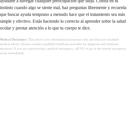
ayudarte a navegar cualquier preocupación que surja. Confía en tu
instinto cuando algo se siente mal, haz preguntas libremente y recuerda
que buscar ayuda temprano a menudo hace que el tratamiento sea más
simple y efectivo. Estás haciendo lo correcto al aprender sobre la salud
ocular y prestar atención a lo que tu cuerpo te dice.
Medical Disclaimer:
This article is for informational purposes only and does not constitute
medical advice. Always consult a qualified healthcare provider for diagnosis and treatment
decisions. If you are experiencing a medical emergency, call 911 or go to the nearest emergency
room immediately.