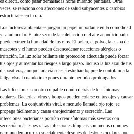
es directa, como pasar demasiadas horas mirando pantallas. Otras
veces, se relaciona con afecciones de salud subyacentes o cambios
estructurales en tu ojo.
Los factores ambientales juegan un papel importante en la comodidad
y salud ocular. El aire seco de la calefacción o el aire acondicionado
puede extraer la humedad de tus ojos. El polen, el polvo, la caspa de
mascotas y el humo pueden desencadenar reacciones alérgicas o
irritación. La luz solar brillante sin protección adecuada puede forzar
tus ojos y aumentar los riesgos a largo plazo. Incluso la luz azul de tus
dispositivos, aunque todavía se está estudiando, puede contribuir a la
fatiga visual cuando te expones durante períodos prolongados.
Las infecciones son otro culpable común detrás de los síntomas
oculares. Bacterias, virus y hongos pueden colarse en tus ojos y causar
problemas. La conjuntivitis viral, a menudo llamada ojo rojo, se
propaga fácilmente y causa enrojecimiento y secreción. Las
infecciones bacterianas podrían crear síntomas más severos con
secreción más espesa. Las infecciones fúngicas son menos comunes
pero pueden ocurrir, especialmente después de lesiones oculares que