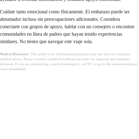
Cuídate tanto emocional como físicamente. El embarazo puede ser
abrumador incluso sin preocupaciones adicionales. Considera
conectarte con grupos de apoyo, hablar con un consejero o encontrar
comunidades en línea de padres que hayan tenido experiencias
similares. No tienes que navegar este viaje sola.
Medical Disclaimer:
This article is for informational purposes only and does not constitute
medical advice. Always consult a qualified healthcare provider for diagnosis and treatment
decisions. If you are experiencing a medical emergency, call 911 or go to the nearest emergency
room immediately.