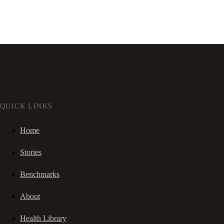
QUICK LINKS
Home
Stories
Benchmarks
About
Health Library