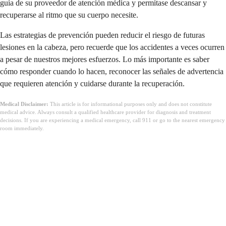
guía de su proveedor de atención médica y permítase descansar y
recuperarse al ritmo que su cuerpo necesite.
Las estrategias de prevención pueden reducir el riesgo de futuras
lesiones en la cabeza, pero recuerde que los accidentes a veces ocurren
a pesar de nuestros mejores esfuerzos. Lo más importante es saber
cómo responder cuando lo hacen, reconocer las señales de advertencia
que requieren atención y cuidarse durante la recuperación.
Medical Disclaimer:
This article is for informational purposes only and does not constitute
medical advice. Always consult a qualified healthcare provider for diagnosis and treatment
decisions. If you are experiencing a medical emergency, call 911 or go to the nearest emergency
room immediately.