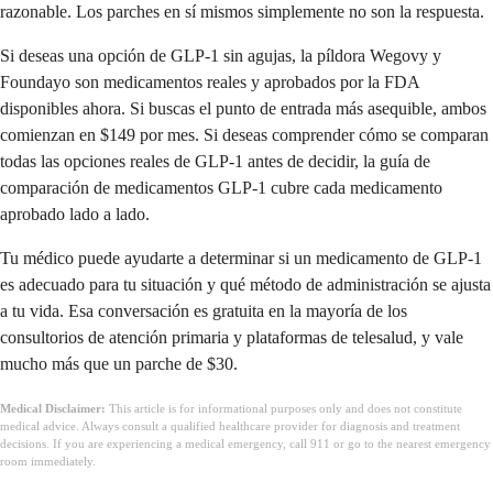
razonable. Los parches en sí mismos simplemente no son la respuesta.
Si deseas una opción de GLP-1 sin agujas, la píldora Wegovy y
Foundayo son medicamentos reales y aprobados por la FDA
disponibles ahora. Si buscas el punto de entrada más asequible, ambos
comienzan en $149 por mes. Si deseas comprender cómo se comparan
todas las opciones reales de GLP-1 antes de decidir, la guía de
comparación de medicamentos GLP-1 cubre cada medicamento
aprobado lado a lado.
Tu médico puede ayudarte a determinar si un medicamento de GLP-1
es adecuado para tu situación y qué método de administración se ajusta
a tu vida. Esa conversación es gratuita en la mayoría de los
consultorios de atención primaria y plataformas de telesalud, y vale
mucho más que un parche de $30.
Medical Disclaimer:
This article is for informational purposes only and does not constitute
medical advice. Always consult a qualified healthcare provider for diagnosis and treatment
decisions. If you are experiencing a medical emergency, call 911 or go to the nearest emergency
room immediately.