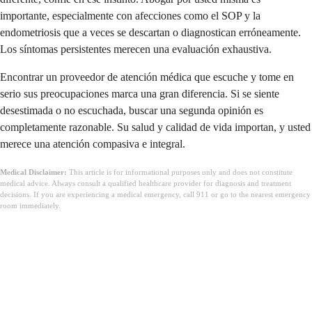
importante, especialmente con afecciones como el SOP y la
endometriosis que a veces se descartan o diagnostican erróneamente.
Los síntomas persistentes merecen una evaluación exhaustiva.
Encontrar un proveedor de atención médica que escuche y tome en
serio sus preocupaciones marca una gran diferencia. Si se siente
desestimada o no escuchada, buscar una segunda opinión es
completamente razonable. Su salud y calidad de vida importan, y usted
merece una atención compasiva e integral.
Medical Disclaimer:
This article is for informational purposes only and does not constitute
medical advice. Always consult a qualified healthcare provider for diagnosis and treatment
decisions. If you are experiencing a medical emergency, call 911 or go to the nearest emergency
room immediately.