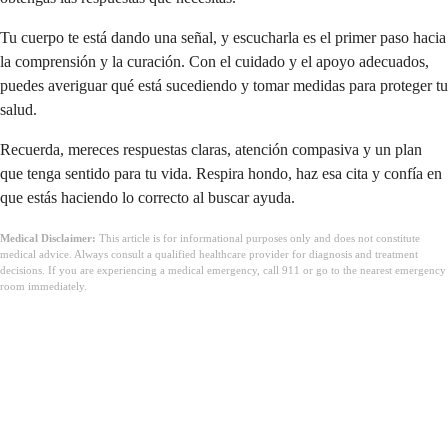
Tu cuerpo te está dando una señal, y escucharla es el primer paso hacia
la comprensión y la curación. Con el cuidado y el apoyo adecuados,
puedes averiguar qué está sucediendo y tomar medidas para proteger tu
salud.
Recuerda, mereces respuestas claras, atención compasiva y un plan
que tenga sentido para tu vida. Respira hondo, haz esa cita y confía en
que estás haciendo lo correcto al buscar ayuda.
Medical Disclaimer:
This article is for informational purposes only and does not constitute
medical advice. Always consult a qualified healthcare provider for diagnosis and treatment
decisions. If you are experiencing a medical emergency, call 911 or go to the nearest emergency
room immediately.