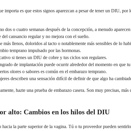
e importa es que estos signos aparezcan a pesar de tener un DIU, por lo
o dos o cuatro semanas después de la concepción, a menudo aparecen p
e del cansancio regular y no mejora con el sueño.
se más llenos, doloridos al tacto o notablemente más sensibles de lo habi
cambio temprano impulsado por las hormonas.
icativo si tienes un DIU de cobre y tus ciclos son regulares.
sangrado de implantación puede ocurrir alrededor del momento en que tu
ciertos olores o sabores es común en el embarazo temprano.
eres describen una sensación difícil de definir de que algo ha cambiad
eamente, hazte una prueba de embarazo casera. Son muy precisas, más d
r alto: Cambios en los hilos del DIU
hacia la parte superior de la vagina. Tú o tu proveedor pueden sentirlos.