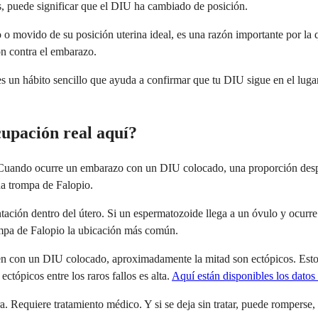
es, puede significar que el DIU ha cambiado de posición.
 o movido de su posición uterina ideal, es una razón importante por l
ón contra el embarazo.
 un hábito sencillo que ayuda a confirmar que tu DIU sigue en el lugar c
cupación real aquí?
d. Cuando ocurre un embarazo con un DIU colocado, una proporción desp
na trompa de Falopio.
tación dentro del útero. Si un espermatozoide llega a un óvulo y ocurre 
rompa de Falopio la ubicación más común.
n con un DIU colocado, aproximadamente la mitad son ectópicos. Esto 
ctópicos entre los raros fallos es alta.
Aquí están disponibles los datos
. Requiere tratamiento médico. Y si se deja sin tratar, puede romperse