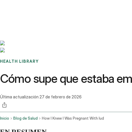
Benchmarks
Stories
FAQ
Sign up / Log in
HEALTH LIBRARY
Cómo supe que estaba emb
Última actualización
27 de febrero de 2026
Inicio
Blog de Salud
How I Knew I Was Pregnant With Iud