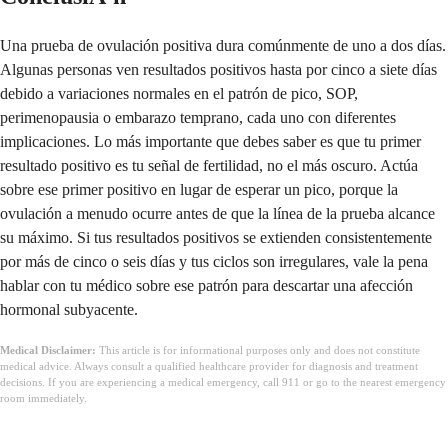
Una prueba de ovulación positiva dura comúnmente de uno a dos días.
Algunas personas ven resultados positivos hasta por cinco a siete días
debido a variaciones normales en el patrón de pico, SOP,
perimenopausia o embarazo temprano, cada uno con diferentes
implicaciones. Lo más importante que debes saber es que tu primer
resultado positivo es tu señal de fertilidad, no el más oscuro. Actúa
sobre ese primer positivo en lugar de esperar un pico, porque la
ovulación a menudo ocurre antes de que la línea de la prueba alcance
su máximo. Si tus resultados positivos se extienden consistentemente
por más de cinco o seis días y tus ciclos son irregulares, vale la pena
hablar con tu médico sobre ese patrón para descartar una afección
hormonal subyacente.
Medical Disclaimer:
This article is for informational purposes only and does not constitute
medical advice. Always consult a qualified healthcare provider for diagnosis and treatment
decisions. If you are experiencing a medical emergency, call 911 or go to the nearest emergency
room immediately.