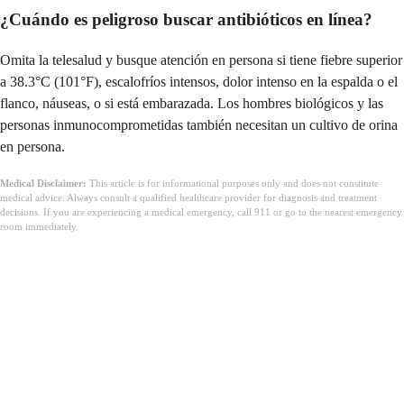
¿Cuándo es peligroso buscar antibióticos en línea?
Omita la telesalud y busque atención en persona si tiene fiebre superior
a 38.3°C (101°F), escalofríos intensos, dolor intenso en la espalda o el
flanco, náuseas, o si está embarazada. Los hombres biológicos y las
personas inmunocomprometidas también necesitan un cultivo de orina
en persona.
Medical Disclaimer:
This article is for informational purposes only and does not constitute
medical advice. Always consult a qualified healthcare provider for diagnosis and treatment
decisions. If you are experiencing a medical emergency, call 911 or go to the nearest emergency
room immediately.