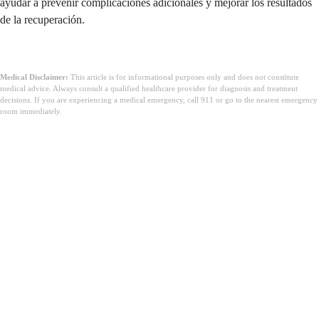
ayudar a prevenir complicaciones adicionales y mejorar los resultados
de la recuperación.
Medical Disclaimer:
This article is for informational purposes only and does not constitute
medical advice. Always consult a qualified healthcare provider for diagnosis and treatment
decisions. If you are experiencing a medical emergency, call 911 or go to the nearest emergency
room immediately.