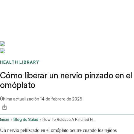
Benchmarks
Stories
FAQ
Sign up / Log in
HEALTH LIBRARY
Cómo liberar un nervio pinzado en el
omóplato
Última actualización
14 de febrero de 2025
Inicio
Blog de Salud
How To Release A Pinched Nerve In The Shoulder Blade
Un nervio pellizcado en el omóplato ocurre cuando los tejidos