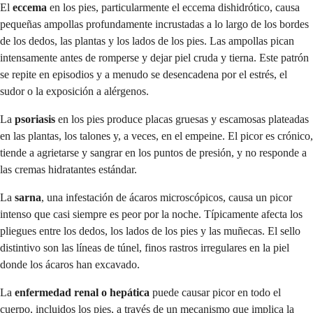
El
eccema
en los pies, particularmente el eccema dishidrótico, causa
pequeñas ampollas profundamente incrustadas a lo largo de los bordes
de los dedos, las plantas y los lados de los pies. Las ampollas pican
intensamente antes de romperse y dejar piel cruda y tierna. Este patrón
se repite en episodios y a menudo se desencadena por el estrés, el
sudor o la exposición a alérgenos.
La
psoriasis
en los pies produce placas gruesas y escamosas plateadas
en las plantas, los talones y, a veces, en el empeine. El picor es crónico,
tiende a agrietarse y sangrar en los puntos de presión, y no responde a
las cremas hidratantes estándar.
La
sarna
, una infestación de ácaros microscópicos, causa un picor
intenso que casi siempre es peor por la noche. Típicamente afecta los
pliegues entre los dedos, los lados de los pies y las muñecas. El sello
distintivo son las líneas de túnel, finos rastros irregulares en la piel
donde los ácaros han excavado.
La
enfermedad renal o hepática
puede causar picor en todo el
cuerpo, incluidos los pies, a través de un mecanismo que implica la