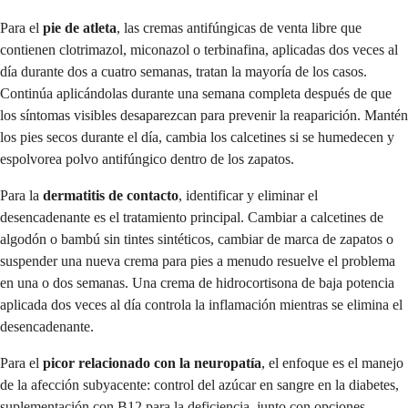
Para el
pie de atleta
, las cremas antifúngicas de venta libre que
contienen clotrimazol, miconazol o terbinafina, aplicadas dos veces al
día durante dos a cuatro semanas, tratan la mayoría de los casos.
Continúa aplicándolas durante una semana completa después de que
los síntomas visibles desaparezcan para prevenir la reaparición. Mantén
los pies secos durante el día, cambia los calcetines si se humedecen y
espolvorea polvo antifúngico dentro de los zapatos.
Para la
dermatitis de contacto
, identificar y eliminar el
desencadenante es el tratamiento principal. Cambiar a calcetines de
algodón o bambú sin tintes sintéticos, cambiar de marca de zapatos o
suspender una nueva crema para pies a menudo resuelve el problema
en una o dos semanas. Una crema de hidrocortisona de baja potencia
aplicada dos veces al día controla la inflamación mientras se elimina el
desencadenante.
Para el
picor relacionado con la neuropatía
, el enfoque es el manejo
de la afección subyacente: control del azúcar en sangre en la diabetes,
suplementación con B12 para la deficiencia, junto con opciones