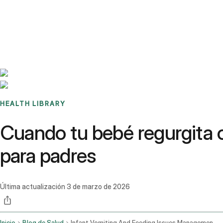
Benchmarks
Stories
FAQ
Sign up / Log in
HEALTH LIBRARY
Cuando tu bebé regurgita o
para padres
Última actualización
3 de marzo de 2026
Inicio
Blog de Salud
Infant Vomiting And Feeding Issues Management And When To Seek Help