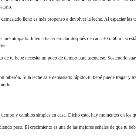
starlo.
emasiado lleno es más propenso a devolver la leche. Al espaciar las to
el aire atrapado. Intenta hacer eructar después de cada 30 o 60 ml si e
ción.
ago de tu bebé necesita un poco de tiempo para asentarse. Sostenerlo s
con biberón. Si la leche sale demasiado rápido, tu bebé puede tragar y trag
cómodo.
tiempo y cambios simples en casa. Dicho esto, hay momentos en los que 
iendo peso. El crecimiento es una de las mejores señales de que tu bebé