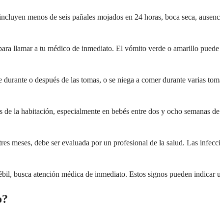
incluyen menos de seis pañales mojados en 24 horas, boca seca, ausenci
ara llamar a tu médico de inmediato. El vómito verde o amarillo puede i
te durante o después de las tomas, o se niega a comer durante varias tom
és de la habitación, especialmente en bebés entre dos y ocho semanas de
es meses, debe ser evaluada por un profesional de la salud. Las infec
y débil, busca atención médica de inmediato. Estos signos pueden indica
o?