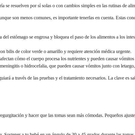
a se resuelven por sí solas o con cambios simples en las rutinas de ali
unque son menos comunes, es importante tenerlas en cuenta. Estas con
da del estómago se engrosa y bloquea el paso de los alimentos a los inte
on bilis de color verde o amarillo y requiere atención médica urgente.
afectan cómo el cuerpo procesa los nutrientes y pueden causar vómitos 
eningitis o hidrocefalia, que pueden causar vómitos junto con letargo,
uiará a través de las pruebas y el tratamiento necesarios. La clave es s
a regurgitación y hacer que las tomas sean más cómodas. Pequeños ajust
da. Sostener a tu bebé en un ángulo de 30 a 45 grados durante las tomas