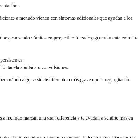
mentación.
diciones a menudo vienen con síntomas adicionales que ayudan a los
stinos, causando vómitos en proyectil o forzados, generalmente entre las
persistentes.
 fontanela abultada o convulsiones.
aber cuándo algo se siente diferente o más grave que la regurgitación
es a menudo marcan una gran diferencia y te ayudan a sentirte más en
 utiliza la gravedad para ayudar a mantener la leche abajo. Después de