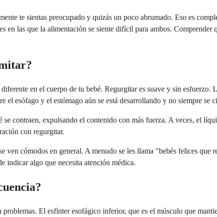
emente te sientas preocupado y quizás un poco abrumado. Eso es comple
s en las que la alimentación se siente difícil para ambos. Comprender 
omitar?
diferente en el cuerpo de tu bebé. Regurgitar es suave y sin esfuerzo.
e el esófago y el estómago aún se está desarrollando y no siempre se c
se contraen, expulsando el contenido con más fuerza. A veces, el líqui
ación con regurgitar.
 se ven cómodos en general. A menudo se les llama "bebés felices que r
de indicar algo que necesita atención médica.
ecuencia?
in problemas. El esfínter esofágico inferior, que es el músculo que man