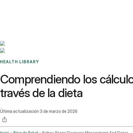
Benchmarks
Stories
FAQ
Sign up / Log in
HEALTH LIBRARY
Comprendiendo los cálculos
través de la dieta
Última actualización
3 de marzo de 2026
Inicio
Blog de Salud
Kidney Stone Diagnosis Management And Dietary Advice