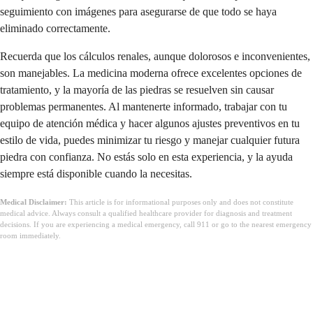
seguimiento con imágenes para asegurarse de que todo se haya
eliminado correctamente.
Recuerda que los cálculos renales, aunque dolorosos e inconvenientes,
son manejables. La medicina moderna ofrece excelentes opciones de
tratamiento, y la mayoría de las piedras se resuelven sin causar
problemas permanentes. Al mantenerte informado, trabajar con tu
equipo de atención médica y hacer algunos ajustes preventivos en tu
estilo de vida, puedes minimizar tu riesgo y manejar cualquier futura
piedra con confianza. No estás solo en esta experiencia, y la ayuda
siempre está disponible cuando la necesitas.
Medical Disclaimer:
This article is for informational purposes only and does not constitute
medical advice. Always consult a qualified healthcare provider for diagnosis and treatment
decisions. If you are experiencing a medical emergency, call 911 or go to the nearest emergency
room immediately.