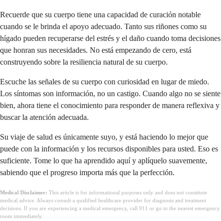
Recuerde que su cuerpo tiene una capacidad de curación notable
cuando se le brinda el apoyo adecuado. Tanto sus riñones como su
hígado pueden recuperarse del estrés y el daño cuando toma decisiones
que honran sus necesidades. No está empezando de cero, está
construyendo sobre la resiliencia natural de su cuerpo.
Escuche las señales de su cuerpo con curiosidad en lugar de miedo.
Los síntomas son información, no un castigo. Cuando algo no se siente
bien, ahora tiene el conocimiento para responder de manera reflexiva y
buscar la atención adecuada.
Su viaje de salud es únicamente suyo, y está haciendo lo mejor que
puede con la información y los recursos disponibles para usted. Eso es
suficiente. Tome lo que ha aprendido aquí y aplíquelo suavemente,
sabiendo que el progreso importa más que la perfección.
Medical Disclaimer:
This article is for informational purposes only and does not constitute
medical advice. Always consult a qualified healthcare provider for diagnosis and treatment
decisions. If you are experiencing a medical emergency, call 911 or go to the nearest emergency
room immediately.