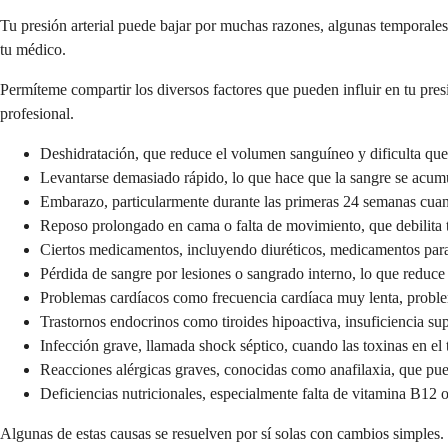
Tu presión arterial puede bajar por muchas razones, algunas temporales 
tu médico.
Permíteme compartir los diversos factores que pueden influir en tu pr
profesional.
Deshidratación, que reduce el volumen sanguíneo y dificulta que
Levantarse demasiado rápido, lo que hace que la sangre se acumu
Embarazo, particularmente durante las primeras 24 semanas cuan
Reposo prolongado en cama o falta de movimiento, que debilita t
Ciertos medicamentos, incluyendo diuréticos, medicamentos para 
Pérdida de sangre por lesiones o sangrado interno, lo que reduc
Problemas cardíacos como frecuencia cardíaca muy lenta, problem
Trastornos endocrinos como tiroides hipoactiva, insuficiencia sup
Infección grave, llamada shock séptico, cuando las toxinas en e
Reacciones alérgicas graves, conocidas como anafilaxia, que pued
Deficiencias nutricionales, especialmente falta de vitamina B12 o
Algunas de estas causas se resuelven por sí solas con cambios simples.