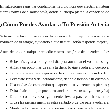
En situaciones raras, las condiciones neurológicas que afectan el sist
ciertas formas de disautonomía, donde tu cuerpo pierde la capacidad de
¿Cómo Puedes Ayudar a Tu Presión Arteria
Si tu médico ha confirmado que tu presión arterial baja no es señal de
volumen de tu sangre, ayudando a que tu circulación responda mejor y 
Antes de probar cualquier remedio casero, asegúrate de entender qué es
Bebe más agua a lo largo del día para aumentar el volumen sangu
Agrega un poco más de sal a tu dieta, lo que ayuda a tu cuerpo a r
Come comidas más pequeñas y frecuentes para evitar caídas de p
Levántate lenta y deliberadamente, dándole tiempo a tu cuerpo p
Usa medias de compresión que aprietan suavemente tus piernas y
Evita el alcohol, que puede ensanchar los vasos sanguíneos y baj
Duerme con la cabeza ligeramente elevada para reducir los mare
Cruza las piernas mientras estás sentado o de pie para ayudar a e
Mantente físicamente activo con ejercicio suave para fortalecer t