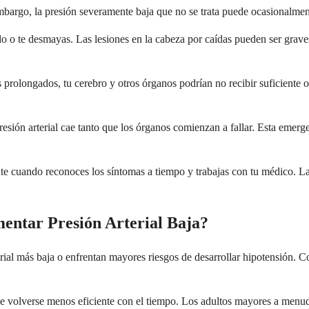
embargo, la presión severamente baja que no se trata puede ocasionalmen
ado o te desmayas. Las lesiones en la cabeza por caídas pueden ser gra
 prolongados, tu cerebro y otros órganos podrían no recibir suficiente
esión arterial cae tanto que los órganos comienzan a fallar. Esta emerg
 cuando reconoces los síntomas a tiempo y trabajas con tu médico. La m
entar Presión Arterial Baja?
al más baja o enfrentan mayores riesgos de desarrollar hipotensión. Com
ede volverse menos eficiente con el tiempo. Los adultos mayores a menu