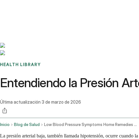
Benchmarks
Stories
FAQ
Sign up / Log in
HEALTH LIBRARY
Entendiendo la Presión Art
Última actualización
3 de marzo de 2026
Inicio
Blog de Salud
Low Blood Pressure Symptoms Home Remedies And Treatment
La presión arterial baja, también llamada hipotensión, ocurre cuando la