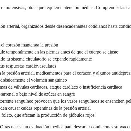
e inofensivas, otras que requieren atención médica. Comprender las caus
esión arterial, organizados desde desencadenantes cotidianos hasta con
 el corazón mantenga la presión
le temporalmente en las piernas antes de que el cuerpo se ajuste
do tu sistema circulatorio se expande rápidamente
us respuestas cardiovasculares
la presión arterial, medicamentos para el corazón y algunos antidepres
e drásticamente el volumen sanguíneo
as de válvulas cardíacas, ataque cardíaco o insuficiencia cardíaca
rarrenal o bajo nivel de azúcar en sangre
l torrente sanguíneo provocan que los vasos sanguíneos se ensanchen pe
en causar caídas repentinas de la presión arterial
 folato, que afectan la producción de glóbulos rojos
 Otras necesitan evaluación médica para descartar condiciones subyacen