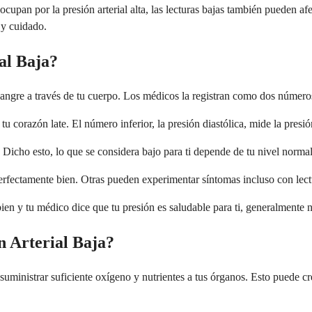
upan por la presión arterial alta, las lecturas bajas también pueden af
 y cuidado.
al Baja?
 sangre a través de tu cuerpo. Los médicos la registran como dos númer
tu corazón late. El número inferior, la presión diastólica, mide la presi
Dicho esto, lo que se considera bajo para ti depende de tu nivel normal
erfectamente bien. Otras pueden experimentar síntomas incluso con lect
 bien y tu médico dice que tu presión es saludable para ti, generalment
n Arterial Baja?
a suministrar suficiente oxígeno y nutrientes a tus órganos. Esto puede 