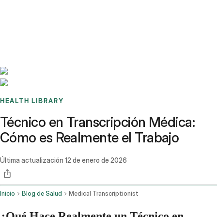
Benchmarks
Stories
FAQ
Sign up / Log in
HEALTH LIBRARY
Técnico en Transcripción Médica:
Cómo es Realmente el Trabajo
Última actualización
12 de enero de 2026
Inicio
Blog de Salud
Medical Transcriptionist
¿Qué Hace Realmente un Técnico en