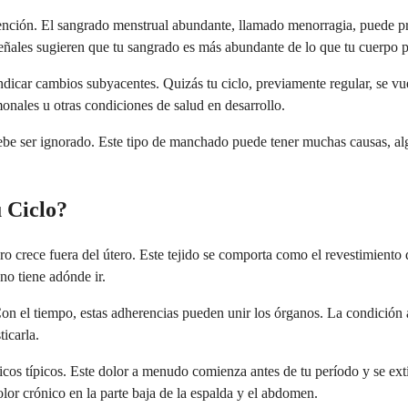
nción. El sangrado menstrual abundante, llamado menorragia, puede pr
señales sugieren que tu sangrado es más abundante de lo que tu cuerp
icar cambios subyacentes. Quizás tu ciclo, previamente regular, se vu
monales u otras condiciones de salud en desarrollo.
ebe ser ignorado. Este tipo de manchado puede tener muchas causas, algu
 Ciclo?
ero crece fuera del útero. Este tejido se comporta como el revestimient
no tiene adónde ir.
. Con el tiempo, estas adherencias pueden unir los órganos. La condici
icarla.
ólicos típicos. Este dolor a menudo comienza antes de tu período y se e
olor crónico en la parte baja de la espalda y el abdomen.