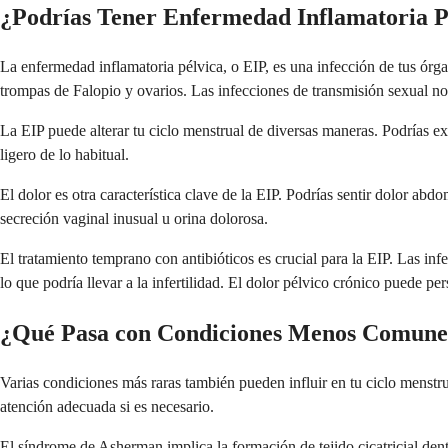
¿Podrías Tener Enfermedad Inflamatoria P
La enfermedad inflamatoria pélvica, o EIP, es una infección de tus órga
trompas de Falopio y ovarios. Las infecciones de transmisión sexual n
La EIP puede alterar tu ciclo menstrual de diversas maneras. Podrías 
ligero de lo habitual.
El dolor es otra característica clave de la EIP. Podrías sentir dolor abd
secreción vaginal inusual u orina dolorosa.
El tratamiento temprano con antibióticos es crucial para la EIP. Las in
lo que podría llevar a la infertilidad. El dolor pélvico crónico puede pe
¿Qué Pasa con Condiciones Menos Comunes 
Varias condiciones más raras también pueden influir en tu ciclo menst
atención adecuada si es necesario.
El síndrome de Asherman implica la formación de tejido cicatricial dentr