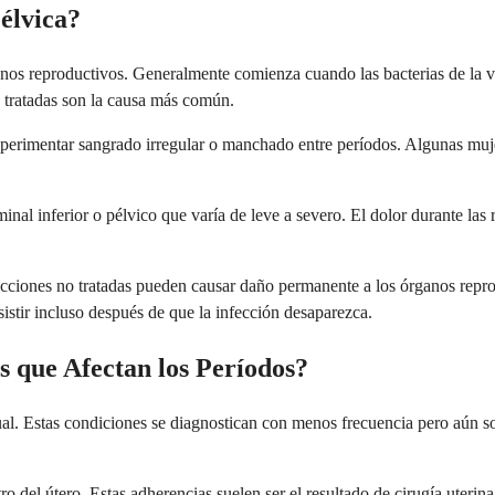
élvica?
nos reproductivos. Generalmente comienza cuando las bacterias de la vag
o tratadas son la causa más común.
experimentar sangrado irregular o manchado entre períodos. Algunas mu
ominal inferior o pélvico que varía de leve a severo. El dolor durante la
fecciones no tratadas pueden causar daño permanente a los órganos reprod
rsistir incluso después de que la infección desaparezca.
que Afectan los Períodos?
rual. Estas condiciones se diagnostican con menos frecuencia pero aún 
o del útero. Estas adherencias suelen ser el resultado de cirugía uterin