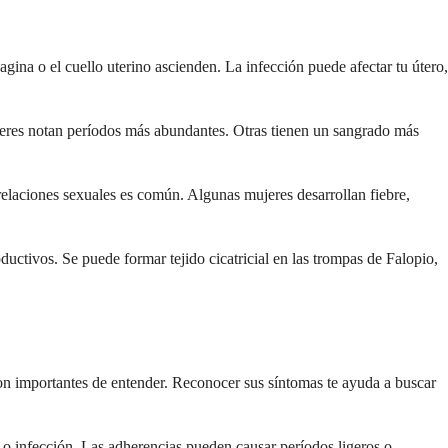
ina o el cuello uterino ascienden. La infección puede afectar tu útero,
jeres notan períodos más abundantes. Otras tienen un sangrado más
s relaciones sexuales es común. Algunas mujeres desarrollan fiebre,
uctivos. Se puede formar tejido cicatricial en las trompas de Falopio,
son importantes de entender. Reconocer sus síntomas te ayuda a buscar
a o infección. Las adherencias pueden causar períodos ligeros o