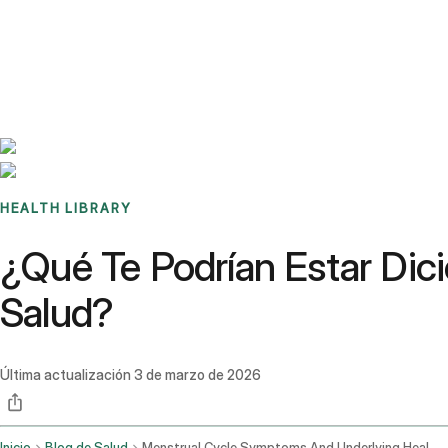
Benchmarks
Stories
FAQ
Sign up / Log in
HEALTH LIBRARY
¿Qué Te Podrían Estar Dic
Salud?
Última actualización
3 de marzo de 2026
Inicio
Blog de Salud
Menstrual Cycle Symptoms And Underlying Health Conditions