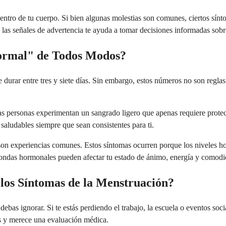
entro de tu cuerpo. Si bien algunas molestias son comunes, ciertos sín
 las señales de advertencia te ayuda a tomar decisiones informadas sobre
ormal" de Todos Modos?
 durar entre tres y siete días. Sin embargo, estos números no son reglas 
s personas experimentan un sangrado ligero que apenas requiere protec
ludables siempre que sean consistentes para ti.
 son experiencias comunes. Estos síntomas ocurren porque los niveles ho
 ondas hormonales pueden afectar tu estado de ánimo, energía y comodid
os Síntomas de la Menstruación?
e debas ignorar. Si te estás perdiendo el trabajo, la escuela o eventos s
os y merece una evaluación médica.