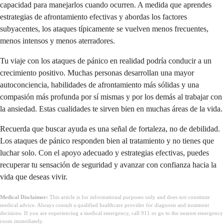
capacidad para manejarlos cuando ocurren. A medida que aprendes
estrategias de afrontamiento efectivas y abordas los factores
subyacentes, los ataques típicamente se vuelven menos frecuentes,
menos intensos y menos aterradores.
Tu viaje con los ataques de pánico en realidad podría conducir a un
crecimiento positivo. Muchas personas desarrollan una mayor
autoconciencia, habilidades de afrontamiento más sólidas y una
compasión más profunda por sí mismas y por los demás al trabajar con
la ansiedad. Estas cualidades te sirven bien en muchas áreas de la vida.
Recuerda que buscar ayuda es una señal de fortaleza, no de debilidad.
Los ataques de pánico responden bien al tratamiento y no tienes que
luchar solo. Con el apoyo adecuado y estrategias efectivas, puedes
recuperar tu sensación de seguridad y avanzar con confianza hacia la
vida que deseas vivir.
Medical Disclaimer:
This article is for informational purposes only and does not constitute
medical advice. Always consult a qualified healthcare provider for diagnosis and treatment
decisions. If you are experiencing a medical emergency, call 911 or go to the nearest emergency
room immediately.