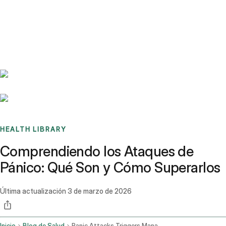
Benchmarks
Stories
FAQ
Sign up / Log in
HEALTH LIBRARY
Comprendiendo los Ataques de
Pánico: Qué Son y Cómo Superarlos
Última actualización
3 de marzo de 2026
Inicio
Blog de Salud
Panic Attacks Triggers Management And Coping Strategies