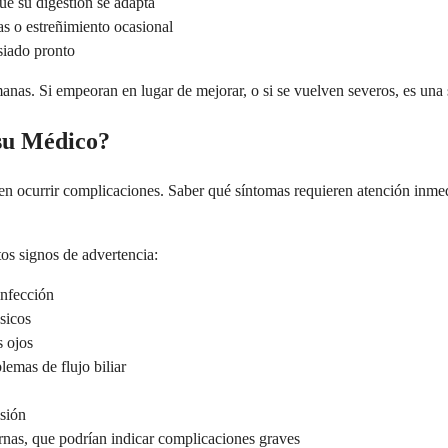
e su digestión se adapta
as o estreñimiento ocasional
siado pronto
anas. Si empeoran en lugar de mejorar, o si se vuelven severos, es un
su Médico?
en ocurrir complicaciones. Saber qué síntomas requieren atención inmed
s signos de advertencia:
infección
sicos
s ojos
lemas de flujo biliar
isión
ernas, que podrían indicar complicaciones graves