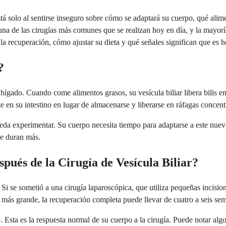
tá solo al sentirse inseguro sobre cómo se adaptará su cuerpo, qué alime
s una de las cirugías más comunes que se realizan hoy en día, y la mayo
 la recuperación, cómo ajustar su dieta y qué señales significan que es 
?
u hígado. Cuando come alimentos grasos, su vesícula biliar libera bilis
e en su intestino en lugar de almacenarse y liberarse en ráfagas concent
eda experimentar. Su cuerpo necesita tiempo para adaptarse a este nuevo
e duran más.
ués de la Cirugía de Vesícula Biliar?
 Si se sometió a una cirugía laparoscópica, que utiliza pequeñas incisi
n más grande, la recuperación completa puede llevar de cuatro a seis se
o. Esta es la respuesta normal de su cuerpo a la cirugía. Puede notar a