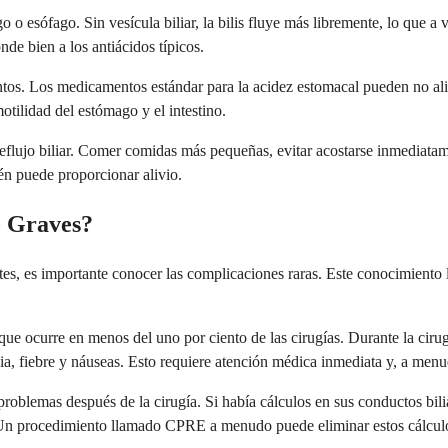
ago o esófago. Sin vesícula biliar, la bilis fluye más libremente, lo que
de bien a los antiácidos típicos.
 juntos. Los medicamentos estándar para la acidez estomacal pueden no al
otilidad del estómago y el intestino.
reflujo biliar. Comer comidas más pequeñas, evitar acostarse inmediata
ién puede proporcionar alivio.
o Graves?
tes, es importante conocer las complicaciones raras. Este conocimiento
que ocurre en menos del uno por ciento de las cirugías. Durante la cirug
a, fiebre y náuseas. Esto requiere atención médica inmediata y, a menud
problemas después de la cirugía. Si había cálculos en sus conductos bilia
ón. Un procedimiento llamado CPRE a menudo puede eliminar estos cálculo