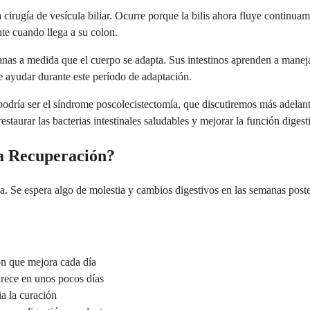
irugía de vesícula biliar. Ocurre porque la bilis ahora fluye continuame
nte cuando llega a su colon.
anas a medida que el cuerpo se adapta. Sus intestinos aprenden a maneja
e ayudar durante este período de adaptación.
, podría ser el síndrome poscolecistectomía, que discutiremos más adel
staurar las bacterias intestinales saludables y mejorar la función digest
a Recuperación?
. Se espera algo de molestia y cambios digestivos en las semanas poste
ión que mejora cada día
rece en unos pocos días
ia la curación