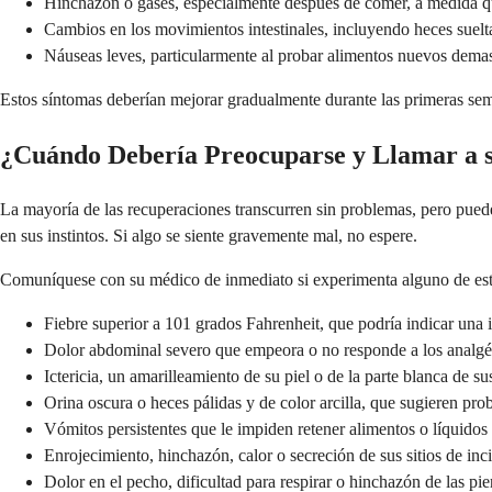
Hinchazón o gases, especialmente después de comer, a medida qu
Cambios en los movimientos intestinales, incluyendo heces suelt
Náuseas leves, particularmente al probar alimentos nuevos dema
Estos síntomas deberían mejorar gradualmente durante las primeras sem
¿Cuándo Debería Preocuparse y Llamar a 
La mayoría de las recuperaciones transcurren sin problemas, pero pued
en sus instintos. Si algo se siente gravemente mal, no espere.
Comuníquese con su médico de inmediato si experimenta alguno de esto
Fiebre superior a 101 grados Fahrenheit, que podría indicar una 
Dolor abdominal severo que empeora o no responde a los analgé
Ictericia, un amarilleamiento de su piel o de la parte blanca de su
Orina oscura o heces pálidas y de color arcilla, que sugieren prob
Vómitos persistentes que le impiden retener alimentos o líquidos
Enrojecimiento, hinchazón, calor o secreción de sus sitios de inc
Dolor en el pecho, dificultad para respirar o hinchazón de las pi