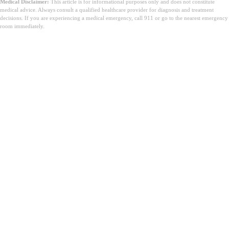
Medical Disclaimer:
This article is for informational purposes only and does not constitute
medical advice. Always consult a qualified healthcare provider for diagnosis and treatment
decisions. If you are experiencing a medical emergency, call 911 or go to the nearest emergency
room immediately.