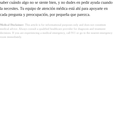
saber cuándo algo no se siente bien, y no dudes en pedir ayuda cuando
la necesites. Tu equipo de atención médica está ahí para apoyarte en
cada pregunta y preocupación, por pequeña que parezca.
Medical Disclaimer:
This article is for informational purposes only and does not constitute
medical advice. Always consult a qualified healthcare provider for diagnosis and treatment
decisions. If you are experiencing a medical emergency, call 911 or go to the nearest emergency
room immediately.