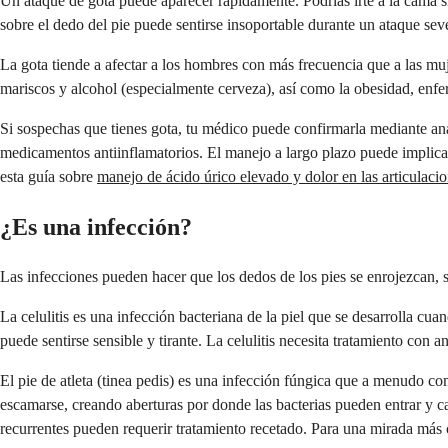
Un ataque de gota puede aparecer rápidamente. Podrías irte a la cama si
sobre el dedo del pie puede sentirse insoportable durante un ataque sev
La gota tiende a afectar a los hombres con más frecuencia que a las muj
mariscos y alcohol (especialmente cerveza), así como la obesidad, enf
Si sospechas que tienes gota, tu médico puede confirmarla mediante anál
medicamentos antiinflamatorios. El manejo a largo plazo puede implicar m
esta guía sobre
manejo de ácido úrico elevado y dolor en las articulaci
¿Es una infección?
Las infecciones pueden hacer que los dedos de los pies se enrojezcan, s
La celulitis es una infección bacteriana de la piel que se desarrolla cua
puede sentirse sensible y tirante. La celulitis necesita tratamiento con 
El pie de atleta (tinea pedis) es una infección fúngica que a menudo co
escamarse, creando aberturas por donde las bacterias pueden entrar y ca
recurrentes pueden requerir tratamiento recetado. Para una mirada más 