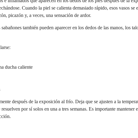
s e inflamados que aparecen en los dedos de los pies después de la ex
strechándose. Cuando la piel se calienta demasiado rápido, esos vasos se
azón, picazón y, a veces, una sensación de ardor.
sabañones también pueden aparecer en los dedos de las manos, los talone
larse:
na ducha caliente
s
ente después de la exposición al frío. Deja que se ajusten a la tempera
 resuelven por sí solos en una a tres semanas. Es importante mantener el
cción.