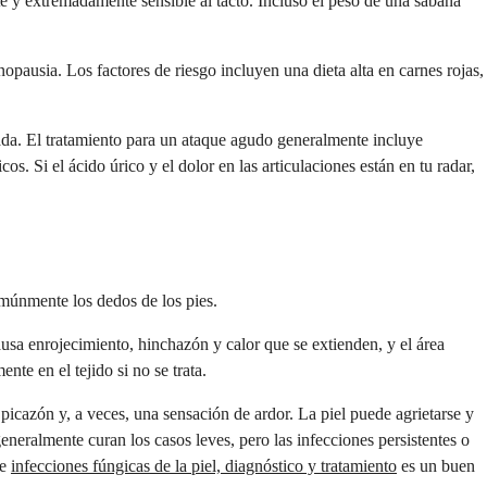
te y extremadamente sensible al tacto. Incluso el peso de una sábana
pausia. Los factores de riesgo incluyen una dieta alta en carnes rojas,
ctada. El tratamiento para un ataque agudo generalmente incluye
. Si el ácido úrico y el dolor en las articulaciones están en tu radar,
omúnmente los dedos de los pies.
 Causa enrojecimiento, hinchazón y calor que se extienden, y el área
te en el tejido si no se trata.
picazón y, a veces, una sensación de ardor. La piel puede agrietarse y
neralmente curan los casos leves, pero las infecciones persistentes o
re
infecciones fúngicas de la piel, diagnóstico y tratamiento
es un buen