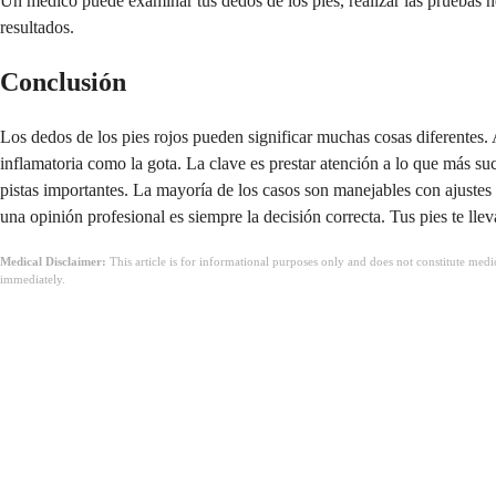
Un médico puede examinar tus dedos de los pies, realizar las pruebas ne
resultados.
Conclusión
Los dedos de los pies rojos pueden significar muchas cosas diferentes. 
inflamatoria como la gota. La clave es prestar atención a lo que más su
pistas importantes. La mayoría de los casos son manejables con ajustes
una opinión profesional es siempre la decisión correcta. Tus pies te lle
Medical Disclaimer:
This article is for informational purposes only and does not constitute med
immediately.