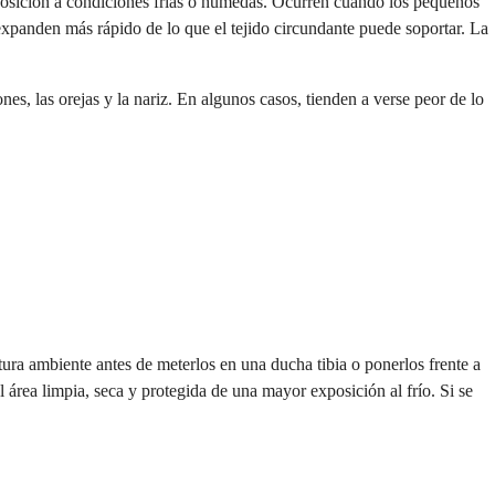
posición a condiciones frías o húmedas. Ocurren cuando los pequeños
 expanden más rápido de lo que el tejido circundante puede soportar. La
s, las orejas y la nariz. En algunos casos, tienden a verse peor de lo
tura ambiente antes de meterlos en una ducha tibia o ponerlos frente a
 área limpia, seca y protegida de una mayor exposición al frío. Si se