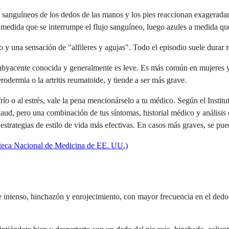
anguíneos de los dedos de las manos y los pies reaccionan exageradamen
medida que se interrumpe el flujo sanguíneo, luego azules a medida que
 y una sensación de "alfileres y agujas". Todo el episodio suele durar
ubyacente conocida y generalmente es leve. Es más común en mujeres 
rodermia o la artritis reumatoide, y tiende a ser más grave.
frío o al estrés, vale la pena mencionárselo a tu médico. Según el Insti
d, pero una combinación de tus síntomas, historial médico y análisis de
las estrategias de estilo de vida más efectivas. En casos más graves, se
teca Nacional de Medicina de EE. UU.)
o e intenso, hinchazón y enrojecimiento, con mayor frecuencia en el ded