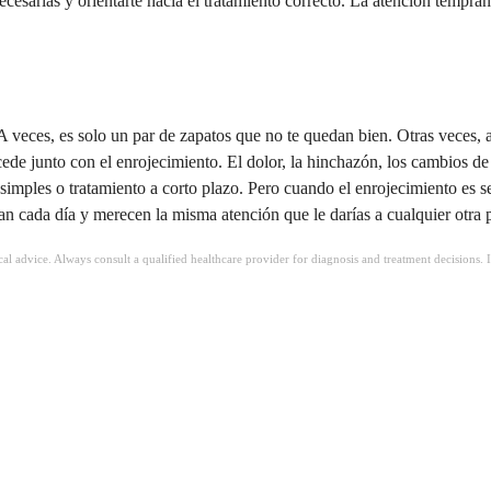
cesarias y orientarte hacia el tratamiento correcto. La atención tempra
A veces, es solo un par de zapatos que no te quedan bien. Otras veces, 
cede junto con el enrojecimiento. El dolor, la hinchazón, los cambios d
 simples o tratamiento a corto plazo. Pero cuando el enrojecimiento es 
van cada día y merecen la misma atención que le darías a cualquier otra 
ical advice. Always consult a qualified healthcare provider for diagnosis and treatment decisions