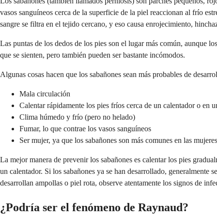
Los sabañones (también llamados perniosis) son parches pequeños, rojo
vasos sanguíneos cerca de la superficie de la piel reaccionan al frío e
sangre se filtra en el tejido cercano, y eso causa enrojecimiento, hinch
Las puntas de los dedos de los pies son el lugar más común, aunque los 
que se sienten, pero también pueden ser bastante incómodos.
Algunas cosas hacen que los sabañones sean más probables de desarrol
Mala circulación
Calentar rápidamente los pies fríos cerca de un calentador o en u
Clima húmedo y frío (pero no helado)
Fumar, lo que contrae los vasos sanguíneos
Ser mujer, ya que los sabañones son más comunes en las mujere
La mejor manera de prevenir los sabañones es calentar los pies gradualm
un calentador. Si los sabañones ya se han desarrollado, generalmente se
desarrollan ampollas o piel rota, observe atentamente los signos de infe
¿Podría ser el fenómeno de Raynaud?