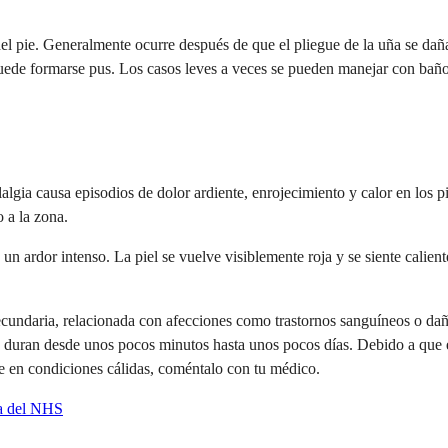
 del pie. Generalmente ocurre después de que el pliegue de la uña se da
 puede formarse pus. Los casos leves a veces se pueden manejar con baño
elalgia causa episodios de dolor ardiente, enrojecimiento y calor en lo
o a la zona.
 ardor intenso. La piel se vuelve visiblemente roja y se siente calient
secundaria, relacionada con afecciones como trastornos sanguíneos o da
e duran desde unos pocos minutos hasta unos pocos días. Debido a que
te en condiciones cálidas, coméntalo con tu médico.
ia del NHS