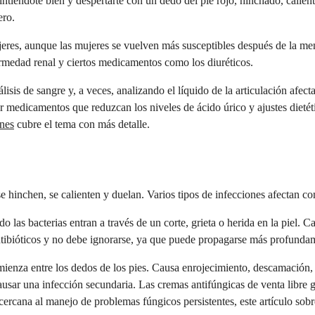
ntiéndote bien y despertarte con un dedo del pie rojo, hinchado, calien
ero.
eres, aunque las mujeres se vuelven más susceptibles después de la meno
ermedad renal y ciertos medicamentos como los diuréticos.
isis de sangre y, a veces, analizando el líquido de la articulación afe
edicamentos que reduzcan los niveles de ácido úrico y ajustes dietéticos
ones
cubre el tema con más detalle.
e hinchen, se calienten y duelan. Varios tipos de infecciones afectan c
ndo las bacterias entran a través de un corte, grieta o herida en la piel.
antibióticos y no debe ignorarse, ya que puede propagarse más profundamen
mienza entre los dedos de los pies. Causa enrojecimiento, descamación, 
usar una infección secundaria. Las cremas antifúngicas de venta libre ge
cercana al manejo de problemas fúngicos persistentes, este artículo sob