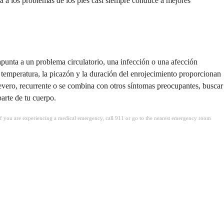
na a los problemas de los pies casi siempre conduce a mejores
apunta a un problema circulatorio, una infección o una afección
e temperatura, la picazón y la duración del enrojecimiento proporcionan
severo, recurrente o se combina con otros síntomas preocupantes, buscar
parte de tu cuerpo.
. If you are experiencing a medical emergency, call 911 or go to the nearest emergency room