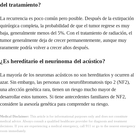
del tratamiento?
La recurrencia es poco común pero posible. Después de la extirpación
quirúrgica completa, la probabilidad de que el tumor regrese es muy
baja, generalmente menos del 5%. Con el tratamiento de radiación, el
tumor generalmente deja de crecer permanentemente, aunque muy
raramente podría volver a crecer años después.
¿Es hereditario el neurinoma del acústico?
La mayoría de los neuromas acústicos no son hereditarios y ocurren al
azar. Sin embargo, las personas con neurofibromatosis tipo 2 (NF2),
una afección genética rara, tienen un riesgo mucho mayor de
desarrollar estos tumores. Si tiene antecedentes familiares de NF2,
considere la asesoría genética para comprender su riesgo.
Medical Disclaimer:
This article is for informational purposes only and does not constitute
medical advice. Always consult a qualified healthcare provider for diagnosis and treatment
decisions. If you are experiencing a medical emergency, call 911 or go to the nearest emergency
room immediately.