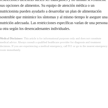
sus opciones de alimentos. Su equipo de atención médica o un
nutricionista pueden ayudarlo a desarrollar un plan de alimentación
sostenible que minimice los síntomas y al mismo tiempo le asegure una
nutrición adecuada. Las restricciones específicas varían de una persona
a otra según los desencadenantes individuales.
Medical Disclaimer:
This article is for informational purposes only and does not constitute
medical advice. Always consult a qualified healthcare provider for diagnosis and treatment
decisions. If you are experiencing a medical emergency, call 911 or go to the nearest emergency
room immediately.