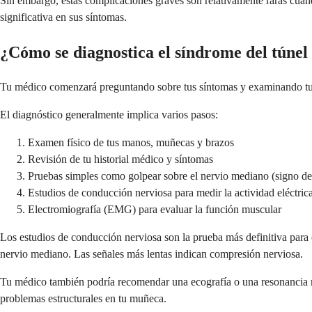
Sin embargo, estas complicaciones graves son relativamente raras cuan
significativa en sus síntomas.
¿Cómo se diagnostica el síndrome del túnel
Tu médico comenzará preguntando sobre tus síntomas y examinando tus 
El diagnóstico generalmente implica varios pasos:
Examen físico de tus manos, muñecas y brazos
Revisión de tu historial médico y síntomas
Pruebas simples como golpear sobre el nervio mediano (signo de
Estudios de conducción nerviosa para medir la actividad eléctric
Electromiografía (EMG) para evaluar la función muscular
Los estudios de conducción nerviosa son la prueba más definitiva para e
nervio mediano. Las señales más lentas indican compresión nerviosa.
Tu médico también podría recomendar una ecografía o una resonancia ma
problemas estructurales en tu muñeca.