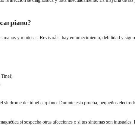
do la afección se diagnostica y trata adecuadamente. La mayoría de la
 carpiano?
manos y muñecas. Revisará si hay entumecimiento, debilidad y signos 
 Tinel)
a
l síndrome del túnel carpiano. Durante esta prueba, pequeños electrodos 
gnética si sospecha otras afecciones o si tus síntomas son inusuales.