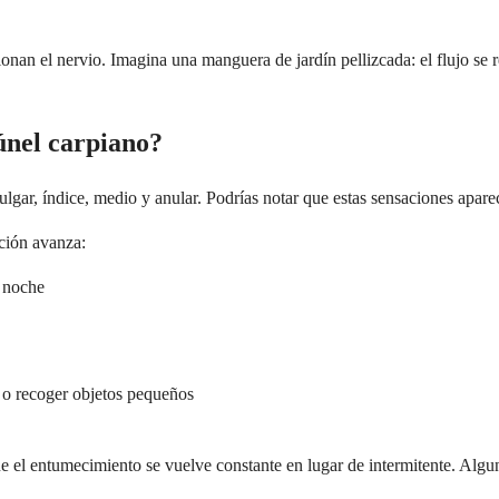
ionan el nervio. Imagina una manguera de jardín pellizcada: el flujo se
túnel carpiano?
ar, índice, medio y anular. Podrías notar que estas sensaciones aparec
ción avanza:
 noche
a o recoger objetos pequeños
ue el entumecimiento se vuelve constante en lugar de intermitente. Alg