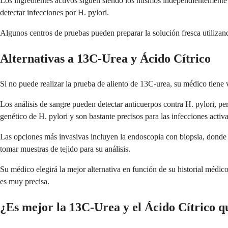
Los ingredientes activos siguen siendo los mismos independientemente d
detectar infecciones por H. pylori.
Algunos centros de pruebas pueden preparar la solución fresca utilizand
Alternativas a 13C-Urea y Ácido Cítrico
Si no puede realizar la prueba de aliento de 13C-urea, su médico tiene v
Los análisis de sangre pueden detectar anticuerpos contra H. pylori, pe
genético de H. pylori y son bastante precisos para las infecciones activa
Las opciones más invasivas incluyen la endoscopia con biopsia, donde
tomar muestras de tejido para su análisis.
Su médico elegirá la mejor alternativa en función de su historial médico
es muy precisa.
¿Es mejor la 13C-Urea y el Ácido Cítrico qu