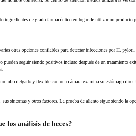
el nombre comercial. Su centro de atención médica utilizará la versión
o ingredientes de grado farmacéutico en lugar de utilizar un producto pr
arias otras opciones confiables para detectar infecciones por H. pylori.
ro pueden seguir siendo positivos incluso después de un tratamiento exi
s.
 un tubo delgado y flexible con una cámara examina su estómago direct
, sus síntomas y otros factores. La prueba de aliento sigue siendo la op
e los análisis de heces?