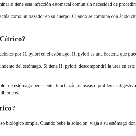
minar si tiene esta infección estomacal común sin necesidad de procedim
 actúa como un trazador en su cuerpo. Cuando se combina con ácido cít
 Cítrico?
iones por H. pylori en el estómago. H. pylori es una bacteria que puede
estimiento del estómago. Si tiene H. pylori, descompondrá la urea en es
lor de estómago persistente, hinchazón, náuseas o problemas digestivos
tibióticos.
rico?
eso biológico simple. Cuando bebe la solución, viaja a su estómago dond