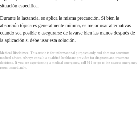
situación específica.
Durante la lactancia, se aplica la misma precaución. Si bien la
absorción tópica es generalmente mínima, es mejor usar alternativas
cuando sea posible o asegurarse de lavarse bien las manos después de
la aplicación si debe usar esta solución.
Medical Disclaimer:
This article is for informational purposes only and does not constitute
medical advice. Always consult a qualified healthcare provider for diagnosis and treatment
decisions. If you are experiencing a medical emergency, call 911 or go to the nearest emergency
room immediately.