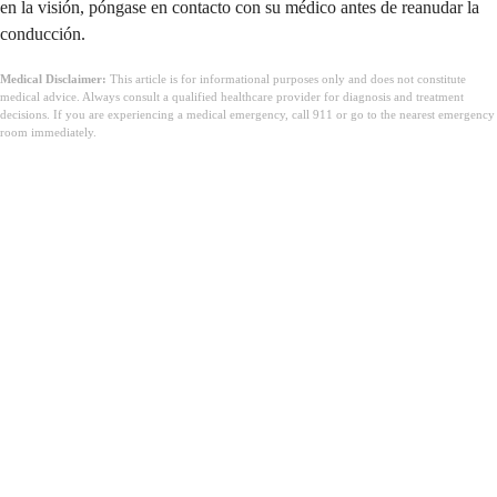
en la visión, póngase en contacto con su médico antes de reanudar la
conducción.
Medical Disclaimer:
This article is for informational purposes only and does not constitute
medical advice. Always consult a qualified healthcare provider for diagnosis and treatment
decisions. If you are experiencing a medical emergency, call 911 or go to the nearest emergency
room immediately.