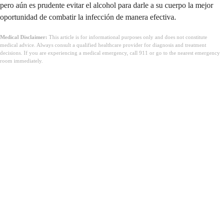
pero aún es prudente evitar el alcohol para darle a su cuerpo la mejor
oportunidad de combatir la infección de manera efectiva.
Medical Disclaimer:
This article is for informational purposes only and does not constitute
medical advice. Always consult a qualified healthcare provider for diagnosis and treatment
decisions. If you are experiencing a medical emergency, call 911 or go to the nearest emergency
room immediately.