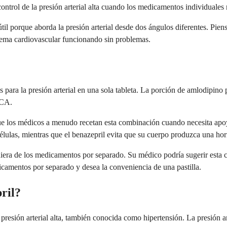
ontrol de la presión arterial alta cuando los medicamentos individuales n
l porque aborda la presión arterial desde dos ángulos diferentes. Piens
tema cardiovascular funcionando sin problemas.
ara la presión arterial en una sola tableta. La porción de amlodipino 
ECA.
 los médicos a menudo recetan esta combinación cuando necesita apoyo 
s células, mientras que el benazepril evita que su cuerpo produzca una h
ra de los medicamentos por separado. Su médico podría sugerir esta co
camentos por separado y desea la conveniencia de una pastilla.
ril?
resión arterial alta, también conocida como hipertensión. La presión art