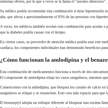
síntomas obvios, por lo que a veces se la llama el "asesino silencioso".
Su médico podría recomendar esta combinación si tiene hipertensión esenc
alta, que afecta a aproximadamente el 95% de las personas con hiperten
A veces, los médicos también recetan esta combinación para ayudar a pro
que la diabetes podría causar con el tiempo.
En ciertos casos, su proveedor de atención médica podría usar este med
cardíaca, los componentes individuales han demostrado beneficios par
¿Cómo funcionan la amlodipina y el benaze
Esta combinación de medicamentos funciona a través de dos mecanismos
El componente de amlodipina relaja los vasos sanguíneos, mientras que 
Comencemos con la amlodipina, que bloquea los canales de calcio en las
sanguíneos se relajan y se ensanchan. Esto crea más espacio para que la
El benazepryl adopta un enfoque diferente al bloquear una enzima ll