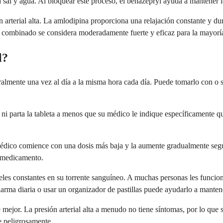
 sal y agua. Al bloquear este proceso, el benazepryl ayuda a mantener l
 arterial alta. La amlodipina proporciona una relajación constante y du
e combinado se considera moderadamente fuerte y eficaz para la mayoría
l?
ente una vez al día a la misma hora cada día. Puede tomarlo con o sin
e ni parta la tableta a menos que su médico le indique específicamente 
dico comience con una dosis más baja y la aumente gradualmente según 
l medicamento.
veles constantes en su torrente sanguíneo. A muchas personas les funcio
larma diaria o usar un organizador de pastillas puede ayudarlo a manten
mejor. La presión arterial alta a menudo no tiene síntomas, por lo que s
e peligrosamente.