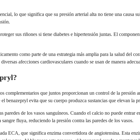
ial, lo que significa que su presión arterial alta no tiene una causa su
sión.
teger sus riñones si tiene diabetes e hipertensión juntas. El component
icamento como parte de una estrategia más amplia para la salud del cora
a diversas afecciones cardiovasculares cuando se usan de manera adecu
pryl?
 complementarios que juntos proporcionan un control de la presión art
el benazepryl evita que su cuerpo produzca sustancias que elevan la pre
 paredes de los vasos sanguíneos. Cuando el calcio no puede entrar en e
 sangre fluya, reduciendo la presión contra las paredes de los vasos.
amada ECA, que significa enzima convertidora de angiotensina. Esta e