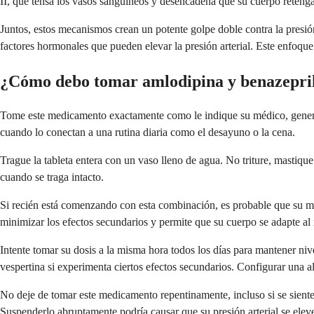
II, que tensa los vasos sanguíneos y desencadena que su cuerpo retenga
Juntos, estos mecanismos crean un potente golpe doble contra la presión
factores hormonales que pueden elevar la presión arterial. Este enfoqu
¿Cómo debo tomar amlodipina y benazepri
Tome este medicamento exactamente como le indique su médico, generalm
cuando lo conectan a una rutina diaria como el desayuno o la cena.
Trague la tableta entera con un vaso lleno de agua. No triture, mastiqu
cuando se traga intacto.
Si recién está comenzando con esta combinación, es probable que su mé
minimizar los efectos secundarios y permite que su cuerpo se adapte a
Intente tomar su dosis a la misma hora todos los días para mantener ni
vespertina si experimenta ciertos efectos secundarios. Configurar una a
No deje de tomar este medicamento repentinamente, incluso si se siente 
Suspenderlo abruptamente podría causar que su presión arterial se elev