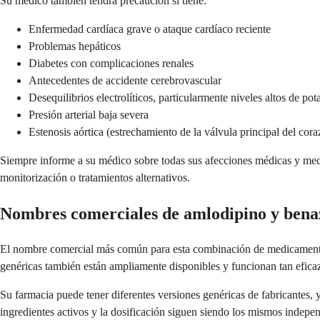
Su médico también tendrá precaución si tiene:
Enfermedad cardíaca grave o ataque cardíaco reciente
Problemas hepáticos
Diabetes con complicaciones renales
Antecedentes de accidente cerebrovascular
Desequilibrios electrolíticos, particularmente niveles altos de pot
Presión arterial baja severa
Estenosis aórtica (estrechamiento de la válvula principal del cor
Siempre informe a su médico sobre todas sus afecciones médicas y med
monitorización o tratamientos alternativos.
Nombres comerciales de amlodipino y bena
El nombre comercial más común para esta combinación de medicamentos es
genéricas también están ampliamente disponibles y funcionan tan efic
Su farmacia puede tener diferentes versiones genéricas de fabricantes, 
ingredientes activos y la dosificación siguen siendo los mismos indepen