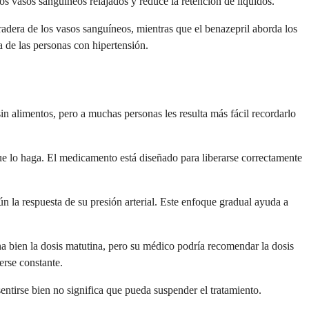
os vasos sanguíneos relajados y reduce la retención de líquidos.
radera de los vasos sanguíneos, mientras que el benazepril aborda los
 de las personas con hipertensión.
 alimentos, pero a muchas personas les resulta más fácil recordarlo
que lo haga. El medicamento está diseñado para liberarse correctamente
la respuesta de su presión arterial. Este enfoque gradual ayuda a
na bien la dosis matutina, pero su médico podría recomendar la dosis
erse constante.
entirse bien no significa que pueda suspender el tratamiento.