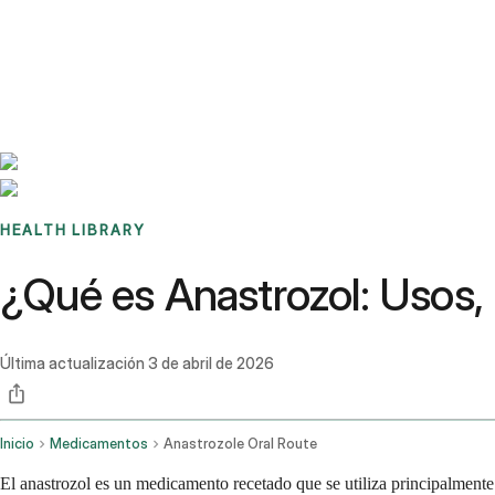
Benchmarks
Stories
FAQ
Sign up / Log in
HEALTH LIBRARY
¿Qué es Anastrozol: Usos,
Última actualización
3 de abril de 2026
Inicio
Medicamentos
Anastrozole Oral Route
El anastrozol es un medicamento recetado que se utiliza principalment