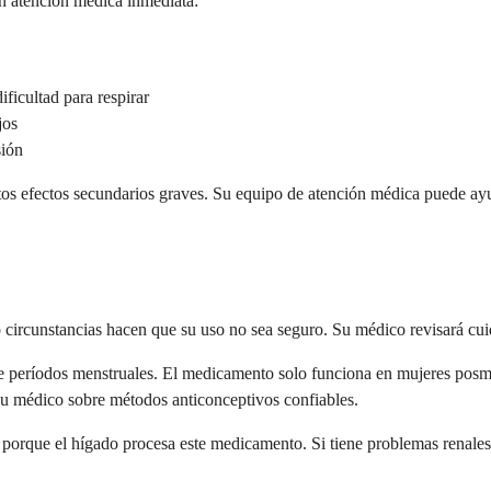
n atención médica inmediata:
ficultad para respirar
jos
sión
 efectos secundarios graves. Su equipo de atención médica puede ayudar
o circunstancias hacen que su uso no sea seguro. Su médico revisará cu
períodos menstruales. El medicamento solo funciona en mujeres posmeno
su médico sobre métodos anticonceptivos confiables.
 porque el hígado procesa este medicamento. Si tiene problemas renales