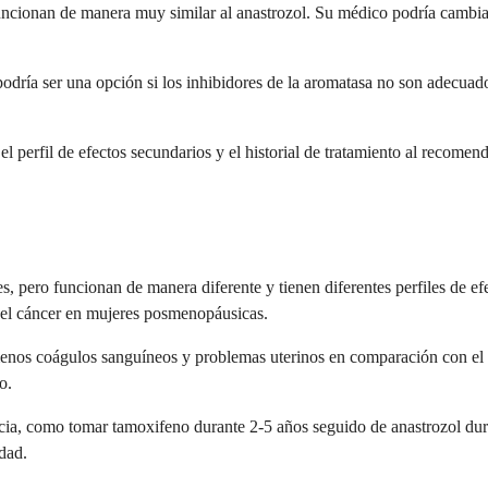
ncionan de manera muy similar al anastrozol. Su médico podría cambiarl
 podría ser una opción si los inhibidores de la aromatasa no son adecu
l perfil de efectos secundarios y el historial de tratamiento al recomend
, pero funcionan de manera diferente y tienen diferentes perfiles de ef
 del cáncer en mujeres posmenopáusicas.
menos coágulos sanguíneos y problemas uterinos en comparación con el t
o.
ia, como tomar tamoxifeno durante 2-5 años seguido de anastrozol dura
dad.