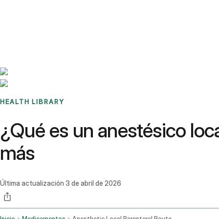
Benchmarks
Stories
FAQ
Sign up / Log in
HEALTH LIBRARY
¿Qué es un anestésico local
más
Última actualización
3 de abril de 2026
Inicio
Medicamentos
Anesthetic Local Parenteral Route