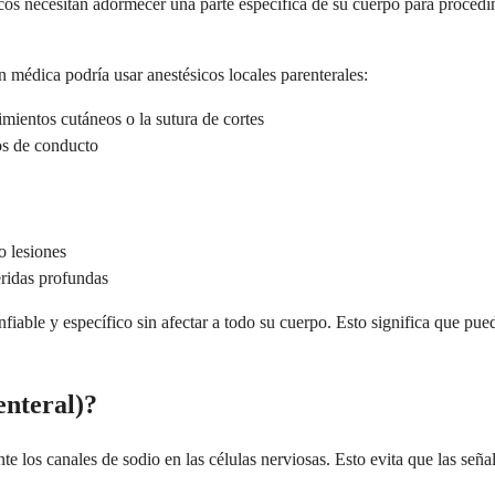
icos necesitan adormecer una parte específica de su cuerpo para procedi
n médica podría usar anestésicos locales parenterales:
mientos cutáneos o la sutura de cortes
os de conducto
 o lesiones
eridas profundas
iable y específico sin afectar a todo su cuerpo. Esto significa que pue
enteral)?
os canales de sodio en las células nerviosas. Esto evita que las señales