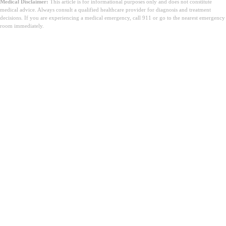
Medical Disclaimer:
This article is for informational purposes only and does not constitute
medical advice. Always consult a qualified healthcare provider for diagnosis and treatment
decisions. If you are experiencing a medical emergency, call 911 or go to the nearest emergency
room immediately.